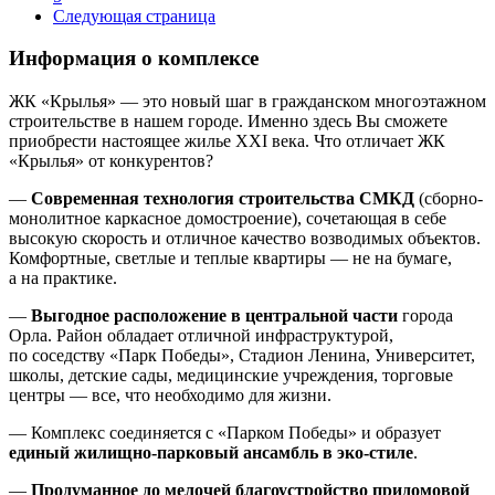
Следующая страница
Информация о комплексе
ЖК «Крылья» — это новый шаг в гражданском многоэтажном
строительстве в нашем городе. Именно здесь Вы сможете
приобрести настоящее жилье XXI века. Что отличает ЖК
«Крылья» от конкурентов?
—
Современная технология строительства СМКД
(сборно-
монолитное каркасное домостроение), сочетающая в себе
высокую скорость и отличное качество возводимых объектов.
Комфортные, светлые и теплые квартиры — не на бумаге,
а на практике.
—
Выгодное расположение в центральной части
города
Орла. Район обладает отличной инфраструктурой,
по соседству «Парк Победы», Стадион Ленина, Университет,
школы, детские сады, медицинские учреждения, торговые
центры — все, что необходимо для жизни.
— Комплекс соединяется с «Парком Победы» и образует
единый жилищно-парковый ансамбль в эко-стиле
.
—
Продуманное до мелочей благоустройство придомовой