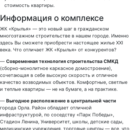
стоимость квартиры.
Информация о комплексе
ЖК «Крылья» — это новый шаг в гражданском
многоэтажном строительстве в нашем городе. Именно
здесь Вы сможете приобрести настоящее жилье XXI
века. Что отличает ЖК «Крылья» от конкурентов?
—
Современная технология строительства СМКД
(сборно-монолитное каркасное домостроение),
сочетающая в себе высокую скорость и отличное
качество возводимых объектов. Комфортные, светлые
и теплые квартиры — не на бумаге, а на практике.
—
Выгодное расположение в центральной части
города Орла. Район обладает отличной
инфраструктурой, по соседству «Парк Победы»,
Стадион Ленина, Университет, школы, детские сады,
медицинские учреждения, торговые центры — все, что