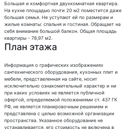
Большая и комфортная двухкомнатная квартира.
На кухне площадью почти 20 м2 поместится даже
большая семья. Не уступают ей по размерам и
жилые комнаты: спальня и гостиная. Обращает на
себя внимание большой балкон. Общая площадь
квартиры - 78,97 м2.
План этажа
Информация о графических изображениях
сантехнического оборудования, кухонных плит и
мебели, представленная на сайте, носит
исключительно ознакомительный характер и ни
при каких условиях не является публичной
офертой, определяемой положениями ст. 437 ГК
РФ, не является планировочным решением и
представлена с целью возможной организации
пространства. Указанное оборудование не
устанавливается, его стоимость не включена в