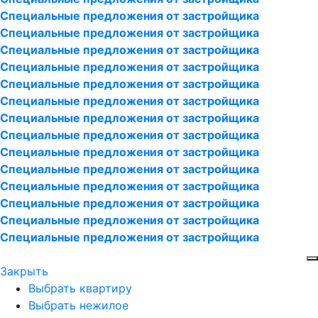
Специальные предложения от застройщика
Специальные предложения от застройщика
Специальные предложения от застройщика
Специальные предложения от застройщика
Специальные предложения от застройщика
Специальные предложения от застройщика
Специальные предложения от застройщика
Специальные предложения от застройщика
Специальные предложения от застройщика
Специальные предложения от застройщика
Специальные предложения от застройщика
Специальные предложения от застройщика
Специальные предложения от застройщика
Специальные предложения от застройщика
Закрыть
Выбрать квартиру
Выбрать нежилое