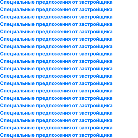
Специальные предложения от застройщика
Специальные предложения от застройщика
Специальные предложения от застройщика
Специальные предложения от застройщика
Специальные предложения от застройщика
Специальные предложения от застройщика
Специальные предложения от застройщика
Специальные предложения от застройщика
Специальные предложения от застройщика
Специальные предложения от застройщика
Специальные предложения от застройщика
Специальные предложения от застройщика
Специальные предложения от застройщика
Специальные предложения от застройщика
Специальные предложения от застройщика
Специальные предложения от застройщика
Специальные предложения от застройщика
Специальные предложения от застройщика
Специальные предложения от застройщика