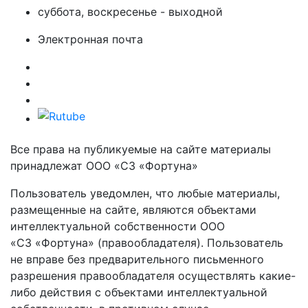
суббота, воскресенье - выходной
Электронная почта
Все права на публикуемые на сайте материалы
принадлежат ООО «СЗ «Фортуна»
Пользователь уведомлен, что любые материалы,
размещенные на сайте, являются объектами
интеллектуальной собственности ООО
«СЗ «Фортуна» (правообладателя). Пользователь
не вправе без предварительного письменного
разрешения правообладателя осуществлять какие-
либо действия с объектами интеллектуальной