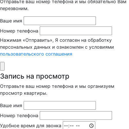
Отправьте ваш номер телефона и мы обязательно Вам
перезвоним.
Ваше имя
Номер телефона
Нажимая «Отправить», Я согласен на обработку
персональных данных и ознакомлен с условиями
пользовательского соглашения
Запись на просмотр
Отправьте ваш номер телефона и мы организуем
просмотр квартиры.
Ваше имя
Номер телефона
Удобное время для звонка