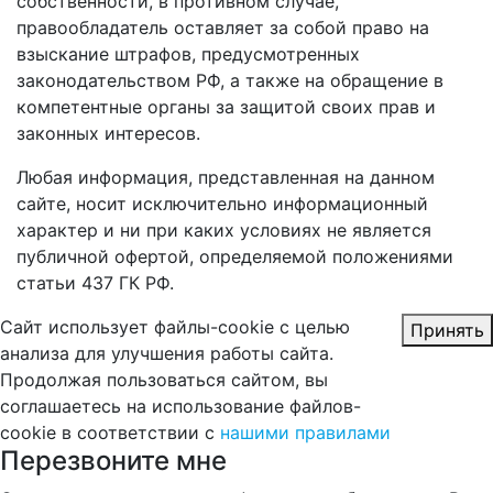
собственности, в противном случае,
правообладатель оставляет за собой право на
взыскание штрафов, предусмотренных
законодательством РФ, а также на обращение в
компетентные органы за защитой своих прав и
законных интересов.
Любая информация, представленная на данном
сайте, носит исключительно информационный
характер и ни при каких условиях не является
публичной офертой, определяемой положениями
статьи 437 ГК РФ.
Сайт использует файлы-cookie с целью
Принять
анализа для улучшения работы сайта.
Продолжая пользоваться сайтом, вы
соглашаетесь на использование файлов-
cookie в соответствии с
нашими правилами
Перезвоните мне