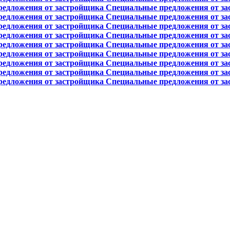
редложения от застройщика
Специальные предложения от з
редложения от застройщика
Специальные предложения от з
редложения от застройщика
Специальные предложения от з
редложения от застройщика
Специальные предложения от з
редложения от застройщика
Специальные предложения от з
редложения от застройщика
Специальные предложения от з
редложения от застройщика
Специальные предложения от з
редложения от застройщика
Специальные предложения от з
редложения от застройщика
Специальные предложения от з