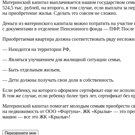
Материнский капитал выплачивается нашим государством семьям
524,5 тыс. рублей, на второго, в том случае, если выплата за
на приобретение жилья. Сделать это совсем не сложно.
Деньги из материнского капитала можно потратить на участие в
с документами в отделение Пенсионного фонда — ПФР. После п
Приобретаемая квартира должна соответствовать ряду несложн
— Находится на территории РФ,
— Являться улучшением для жилищной ситуации семьи,
— Быть отдельным жильем,
— Дети должны получать свои доли в собственность.
Если ребенку, на которого оформлен сертификат еще не исполн
В том же случае, если ребенку более трех лет, сертификат без
Материнский капитал помогает молодым семьям приобрести сво
на недвижимость от ООО «Фортуна». ЖК «Крылья» — это прекр
машин — все это ЖК «Крылья»!
Перезвоните мне