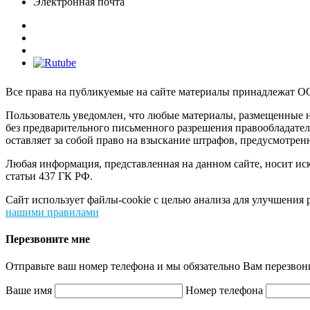
Электронная почта
Все права на публикуемые на сайте материалы принадлежат 
Пользователь уведомлен, что любые материалы, размещенные н
без предварительного письменного разрешения правообладателя
оставляет за собой право на взыскание штрафов, предусмотрен
Любая информация, представленная на данном сайте, носит и
статьи 437 ГК РФ.
Сайт использует файлы-cookie с целью анализа для улучшения р
нашими правилами
Перезвоните мне
Отправьте ваш номер телефона и мы обязательно Вам перезвон
Ваше имя
Номер телефона