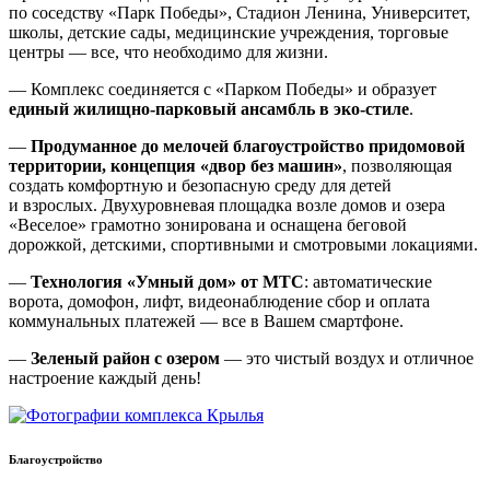
по соседству «Парк Победы», Стадион Ленина, Университет,
школы, детские сады, медицинские учреждения, торговые
центры — все, что необходимо для жизни.
— Комплекс соединяется с «Парком Победы» и образует
единый жилищно-парковый ансамбль в эко-стиле
.
—
Продуманное до мелочей благоустройство придомовой
территории, концепция «двор без машин»
, позволяющая
создать комфортную и безопасную среду для детей
и взрослых. Двухуровневая площадка возле домов и озера
«Веселое» грамотно зонирована и оснащена беговой
дорожкой, детскими, спортивными и смотровыми локациями.
—
Технология «Умный дом» от МТС
: автоматические
ворота, домофон, лифт, видеонаблюдение сбор и оплата
коммунальных платежей — все в Вашем смартфоне.
—
Зеленый район с озером
— это чистый воздух и отличное
настроение каждый день!
Благоустройство