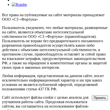
Все права на публикуемые на сайте материалы принадлежат
ООО «СЗ «Фортуна»
Пользователь уведомлен, что любые материалы, размещенные
на сайте, являются объектами интеллектуальной
собственности ООО «СЗ «Фортуна» (правообладателя).
Пользователь не вправе без предварительного письменного
разрешения правообладателя осуществлять какие-либо
действия с объектами интеллектуальной собственности, в
противном случае, правообладатель оставляет за собой право
на взыскание штрафов, предусмотренных законодательством
РФ, а также на обращение в компетентные органы за защитой
своих прав и законных интересов.
Любая информация, представленная на данном сайте, носит
исключительно информационный характер и ни при каких
условиях не является публичной офертой, определяемой
положениями статьи 437 ГК РФ.
Сайт использует файлы-cookie с целью анализа для
Принять
улучшения работы сайта. Продолжая пользоваться
сайтом, вы соглашаетесь на использование файлов-