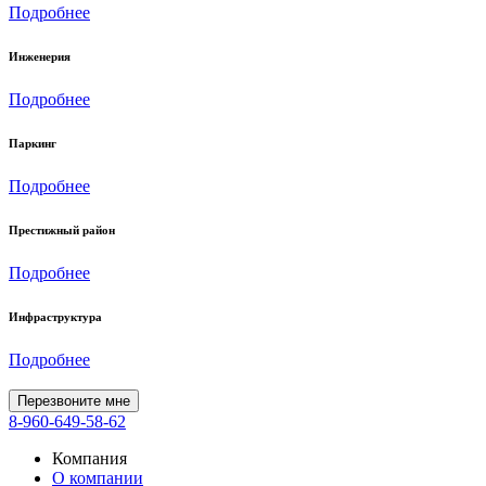
Подробнее
Инженерия
Подробнее
Паркинг
Подробнее
Престижный район
Подробнее
Инфраструктура
Подробнее
Перезвоните мне
8-960-649-58-62
Компания
О компании