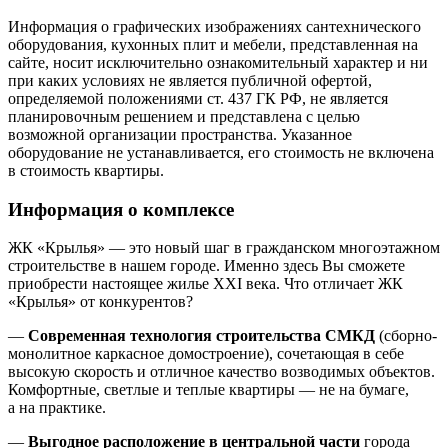
Информация о графических изображениях сантехнического
оборудования, кухонных плит и мебели, представленная на
сайте, носит исключительно ознакомительный характер и ни
при каких условиях не является публичной офертой,
определяемой положениями ст. 437 ГК РФ, не является
планировочным решением и представлена с целью
возможной организации пространства. Указанное
оборудование не устанавливается, его стоимость не включена
в стоимость квартиры.
Информация о комплексе
ЖК «Крылья» — это новый шаг в гражданском многоэтажном
строительстве в нашем городе. Именно здесь Вы сможете
приобрести настоящее жилье XXI века. Что отличает ЖК
«Крылья» от конкурентов?
—
Современная технология строительства СМКД
(сборно-
монолитное каркасное домостроение), сочетающая в себе
высокую скорость и отличное качество возводимых объектов.
Комфортные, светлые и теплые квартиры — не на бумаге,
а на практике.
—
Выгодное расположение в центральной части
города