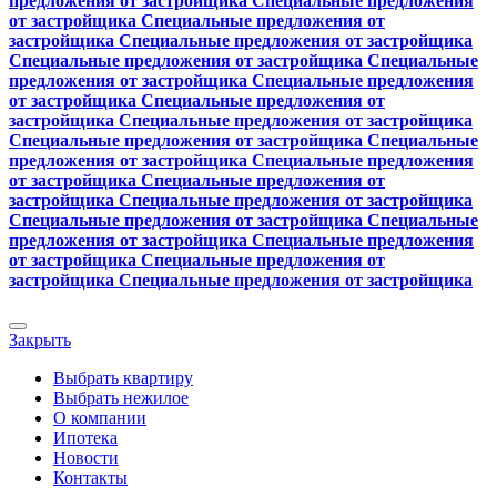
предложения от застройщика
Специальные предложения
от застройщика
Специальные предложения от
застройщика
Специальные предложения от застройщика
Специальные предложения от застройщика
Специальные
предложения от застройщика
Специальные предложения
от застройщика
Специальные предложения от
застройщика
Специальные предложения от застройщика
Специальные предложения от застройщика
Специальные
предложения от застройщика
Специальные предложения
от застройщика
Специальные предложения от
застройщика
Специальные предложения от застройщика
Специальные предложения от застройщика
Специальные
предложения от застройщика
Специальные предложения
от застройщика
Специальные предложения от
застройщика
Специальные предложения от застройщика
Закрыть
Выбрать квартиру
Выбрать нежилое
О компании
Ипотека
Новости
Контакты