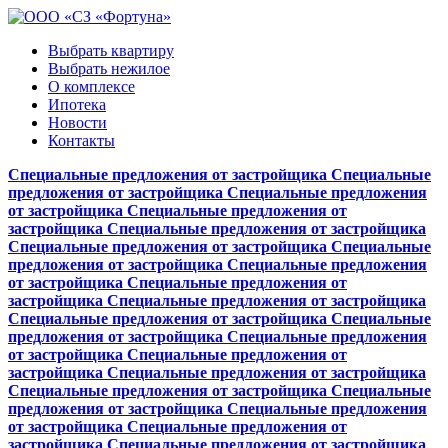
Выбрать квартиру
Выбрать нежилое
О комплексе
Ипотека
Новости
Контакты
Специальные предложения от застройщика
Специальные
предложения от застройщика
Специальные предложения
от застройщика
Специальные предложения от
застройщика
Специальные предложения от застройщика
Специальные предложения от застройщика
Специальные
предложения от застройщика
Специальные предложения
от застройщика
Специальные предложения от
застройщика
Специальные предложения от застройщика
Специальные предложения от застройщика
Специальные
предложения от застройщика
Специальные предложения
от застройщика
Специальные предложения от
застройщика
Специальные предложения от застройщика
Специальные предложения от застройщика
Специальные
предложения от застройщика
Специальные предложения
от застройщика
Специальные предложения от
застройщика
Специальные предложения от застройщика