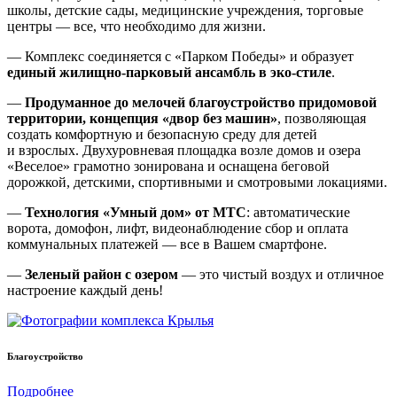
школы, детские сады, медицинские учреждения, торговые
центры — все, что необходимо для жизни.
— Комплекс соединяется с «Парком Победы» и образует
единый жилищно-парковый ансамбль в эко-стиле
.
—
Продуманное до мелочей благоустройство придомовой
территории, концепция «двор без машин»
, позволяющая
создать комфортную и безопасную среду для детей
и взрослых. Двухуровневая площадка возле домов и озера
«Веселое» грамотно зонирована и оснащена беговой
дорожкой, детскими, спортивными и смотровыми локациями.
—
Технология «Умный дом» от МТС
: автоматические
ворота, домофон, лифт, видеонаблюдение сбор и оплата
коммунальных платежей — все в Вашем смартфоне.
—
Зеленый район с озером
— это чистый воздух и отличное
настроение каждый день!
Благоустройство
Подробнее