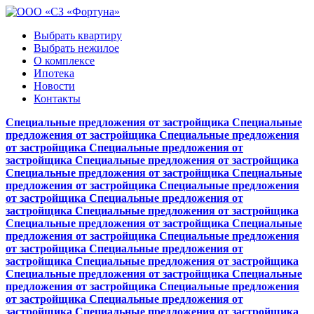
Выбрать квартиру
Выбрать нежилое
О комплексе
Ипотека
Новости
Контакты
Специальные предложения от застройщика
Специальные
предложения от застройщика
Специальные предложения
от застройщика
Специальные предложения от
застройщика
Специальные предложения от застройщика
Специальные предложения от застройщика
Специальные
предложения от застройщика
Специальные предложения
от застройщика
Специальные предложения от
застройщика
Специальные предложения от застройщика
Специальные предложения от застройщика
Специальные
предложения от застройщика
Специальные предложения
от застройщика
Специальные предложения от
застройщика
Специальные предложения от застройщика
Специальные предложения от застройщика
Специальные
предложения от застройщика
Специальные предложения
от застройщика
Специальные предложения от
застройщика
Специальные предложения от застройщика