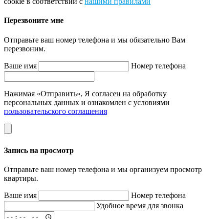
cookie в соответствии с
нашими правилами
Перезвоните мне
Отправьте ваш номер телефона и мы обязательно Вам
перезвоним.
Ваше имя
Номер телефона
Нажимая «Отправить», Я согласен на обработку
персональных данных и ознакомлен с условиями
пользовательского соглашения
Запись на просмотр
Отправьте ваш номер телефона и мы организуем просмотр
квартиры.
Ваше имя
Номер телефона
Удобное время для звонка