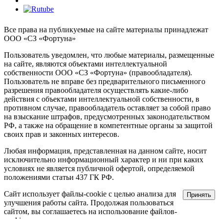
Все права на публикуемые на сайте материалы принадлежат
ООО «СЗ «Фортуна»
Пользователь уведомлен, что любые материалы, размещенные
на сайте, являются объектами интеллектуальной
собственности ООО «СЗ «Фортуна» (правообладателя).
Пользователь не вправе без предварительного письменного
разрешения правообладателя осуществлять какие-либо
действия с объектами интеллектуальной собственности, в
противном случае, правообладатель оставляет за собой право
на взыскание штрафов, предусмотренных законодательством
РФ, а также на обращение в компетентные органы за защитой
своих прав и законных интересов.
Любая информация, представленная на данном сайте, носит
исключительно информационный характер и ни при каких
условиях не является публичной офертой, определяемой
положениями статьи 437 ГК РФ.
Сайт использует файлы-cookie с целью анализа для
Принять
улучшения работы сайта. Продолжая пользоваться
сайтом, вы соглашаетесь на использование файлов-