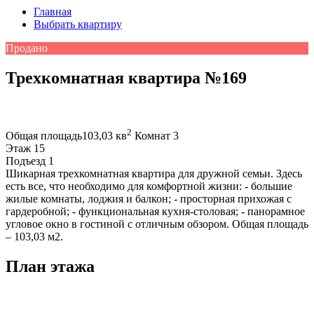
Главная
Выбрать квартиру
Продано
Трехкомнатная квартира
№169
2
Общая площадь
103,03 кв
Комнат
3
Этаж
15
Подъезд
1
Шикарная трехкомнатная квартира для дружной семьи. Здесь
есть все, что необходимо для комфортной жизни: - большие
жилые комнаты, лоджия и балкон; - просторная прихожая с
гардеробной; - функциональная кухня-столовая; - панорамное
угловое окно в гостиной с отличным обзором. Общая площадь
– 103,03 м2.
План этажа