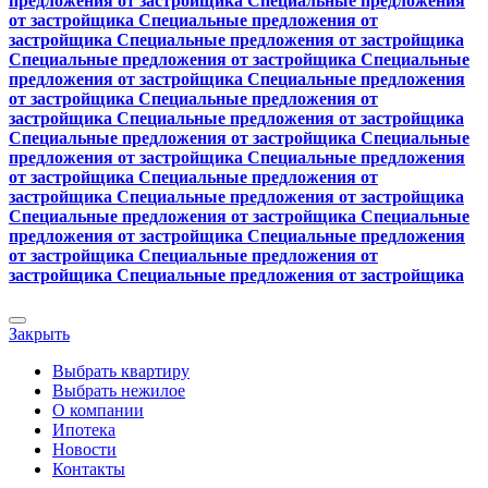
предложения от застройщика
Специальные предложения
от застройщика
Специальные предложения от
застройщика
Специальные предложения от застройщика
Специальные предложения от застройщика
Специальные
предложения от застройщика
Специальные предложения
от застройщика
Специальные предложения от
застройщика
Специальные предложения от застройщика
Специальные предложения от застройщика
Специальные
предложения от застройщика
Специальные предложения
от застройщика
Специальные предложения от
застройщика
Специальные предложения от застройщика
Специальные предложения от застройщика
Специальные
предложения от застройщика
Специальные предложения
от застройщика
Специальные предложения от
застройщика
Специальные предложения от застройщика
Закрыть
Выбрать квартиру
Выбрать нежилое
О компании
Ипотека
Новости
Контакты