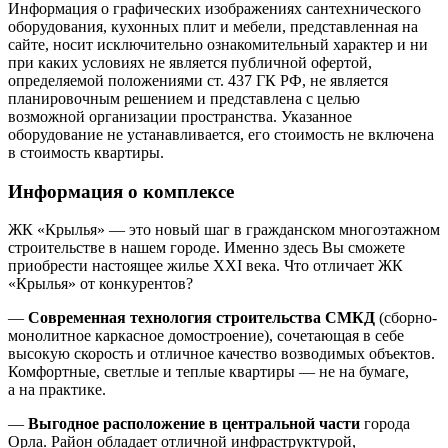
Информация о графических изображениях сантехнического
оборудования, кухонных плит и мебели, представленная на
сайте, носит исключительно ознакомительный характер и ни
при каких условиях не является публичной офертой,
определяемой положениями ст. 437 ГК РФ, не является
планировочным решением и представлена с целью
возможной организации пространства. Указанное
оборудование не устанавливается, его стоимость не включена
в стоимость квартиры.
Информация о комплексе
ЖК «Крылья» — это новый шаг в гражданском многоэтажном
строительстве в нашем городе. Именно здесь Вы сможете
приобрести настоящее жилье XXI века. Что отличает ЖК
«Крылья» от конкурентов?
—
Современная технология строительства СМКД
(сборно-
монолитное каркасное домостроение), сочетающая в себе
высокую скорость и отличное качество возводимых объектов.
Комфортные, светлые и теплые квартиры — не на бумаге,
а на практике.
—
Выгодное расположение в центральной части
города
Орла. Район обладает отличной инфраструктурой,