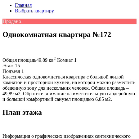
Главная
Выбрать квартиру
Продано
Однокомнатная квартира
№172
2
Общая площадь
49,89 кв
Комнат
1
Этаж
15
Подъезд
1
Классическая однокомнатная квартира с большой жилой
комнатой и просторной кухней, на которой можно разместить
обеденную зону для нескольких человек. Общая площадь –
49,89 м2. Обратите внимание на вместительную гардеробную
и большой комфортный санузел площадью 6,85 м2.
План этажа
Информация о графических изображениях сантехнического