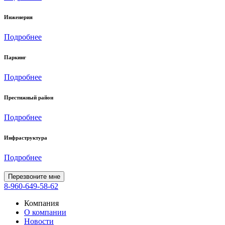
Инженерия
Подробнее
Паркинг
Подробнее
Престижный район
Подробнее
Инфраструктура
Подробнее
Перезвоните мне
8-960-649-58-62
Компания
О компании
Новости