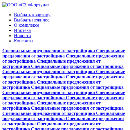
Выбрать квартиру
Выбрать нежилое
О комплексе
Ипотека
Новости
Контакты
Специальные предложения от застройщика
Специальные
предложения от застройщика
Специальные предложения
от застройщика
Специальные предложения от
застройщика
Специальные предложения от застройщика
Специальные предложения от застройщика
Специальные
предложения от застройщика
Специальные предложения
от застройщика
Специальные предложения от
застройщика
Специальные предложения от застройщика
Специальные предложения от застройщика
Специальные
предложения от застройщика
Специальные предложения
от застройщика
Специальные предложения от
застройщика
Специальные предложения от застройщика
Специальные предложения от застройщика
Специальные
предложения от застройщика
Специальные предложения
от застройщика
Специальные предложения от
застройщика
Специальные предложения от застройщика