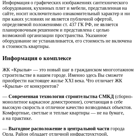
Информация о графических изображениях сантехнического
оборудования, кухонных плит и мебели, представленная на
сайте, носит исключительно ознакомительный характер и ни
при каких условиях не является публичной офертой,
определяемой положениями ст. 437 ГК РФ, не является
планировочным решением и представлена с целью
возможной организации пространства. Указанное
оборудование не устанавливается, его стоимость не включена
в стоимость квартиры.
Информация о комплексе
ЖК «Крылья» — это новый шаг в гражданском многоэтажном
строительстве в нашем городе. Именно здесь Вы сможете
приобрести настоящее жилье XXI века. Что отличает ЖК
«Крылья» от конкурентов?
—
Современная технология строительства СМКД
(сборно-
монолитное каркасное домостроение), сочетающая в себе
высокую скорость и отличное качество возводимых объектов.
Комфортные, светлые и теплые квартиры — не на бумаге,
а на практике.
—
Выгодное расположение в центральной части
города
Орла. Район обладает отличной инфраструктурой,