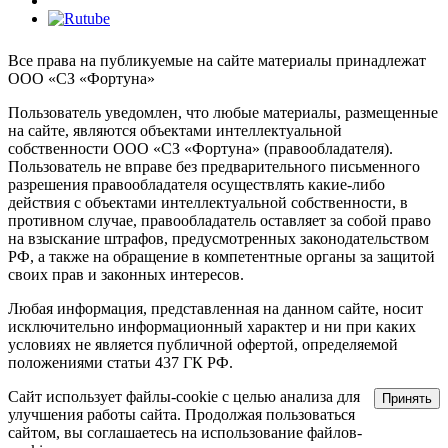
Все права на публикуемые на сайте материалы принадлежат
ООО «СЗ «Фортуна»
Пользователь уведомлен, что любые материалы, размещенные
на сайте, являются объектами интеллектуальной
собственности ООО «СЗ «Фортуна» (правообладателя).
Пользователь не вправе без предварительного письменного
разрешения правообладателя осуществлять какие-либо
действия с объектами интеллектуальной собственности, в
противном случае, правообладатель оставляет за собой право
на взыскание штрафов, предусмотренных законодательством
РФ, а также на обращение в компетентные органы за защитой
своих прав и законных интересов.
Любая информация, представленная на данном сайте, носит
исключительно информационный характер и ни при каких
условиях не является публичной офертой, определяемой
положениями статьи 437 ГК РФ.
Сайт использует файлы-cookie с целью анализа для
Принять
улучшения работы сайта. Продолжая пользоваться
сайтом, вы соглашаетесь на использование файлов-