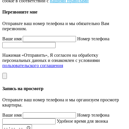
cookie в соответствии с
нашими правилами
Перезвоните мне
Отправьте ваш номер телефона и мы обязательно Вам
перезвоним.
Ваше имя
Номер телефона
Нажимая «Отправить», Я согласен на обработку
персональных данных и ознакомлен с условиями
пользовательского соглашения
Запись на просмотр
Отправьте ваш номер телефона и мы организуем просмотр
квартиры.
Ваше имя
Номер телефона
Удобное время для звонка