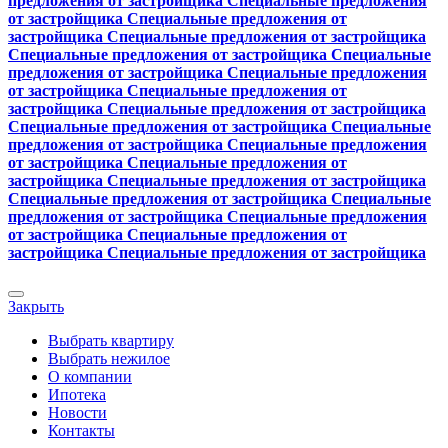
предложения от застройщика
Специальные предложения
от застройщика
Специальные предложения от
застройщика
Специальные предложения от застройщика
Специальные предложения от застройщика
Специальные
предложения от застройщика
Специальные предложения
от застройщика
Специальные предложения от
застройщика
Специальные предложения от застройщика
Специальные предложения от застройщика
Специальные
предложения от застройщика
Специальные предложения
от застройщика
Специальные предложения от
застройщика
Специальные предложения от застройщика
Специальные предложения от застройщика
Специальные
предложения от застройщика
Специальные предложения
от застройщика
Специальные предложения от
застройщика
Специальные предложения от застройщика
Закрыть
Выбрать квартиру
Выбрать нежилое
О компании
Ипотека
Новости
Контакты