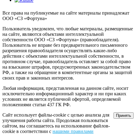
Все права на публикуемые на сайте материалы принадлежат
ООО «СЗ «Фортуна»
Пользователь уведомлен, что любые материалы, размещенные
на сайте, являются объектами интеллектуальной
собственности ООО «СЗ «Фортуна» (правообладателя).
Пользователь не вправе без предварительного письменного
разрешения правообладателя осуществлять какие-либо
действия с объектами интеллектуальной собственности, в
противном случае, правообладатель оставляет за собой право
на взыскание штрафов, предусмотренных законодательством
РФ, а также на обращение в компетентные органы за защитой
своих прав и законных интересов.
Любая информация, представленная на данном сайте, носит
исключительно информационный характер и ни при каких
условиях не является публичной офертой, определяемой
положениями статьи 437 ГК РФ.
Сайт использует файлы-cookie с целью анализа для
Принять
улучшения работы сайта. Продолжая пользоваться
сайтом, вы соглашаетесь на использование файлов-
cookie в соответствии с
нашими правилами