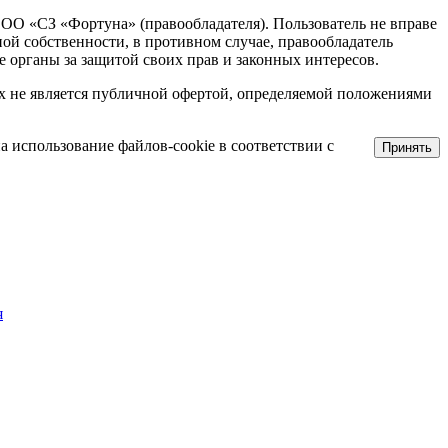
ООО «СЗ «Фортуна» (правообладателя). Пользователь не вправе
ой собственности, в противном случае, правообладатель
е органы за защитой своих прав и законных интересов.
х не является публичной офертой, определяемой положениями
а использование файлов-cookie в соответствии с
Принять
я