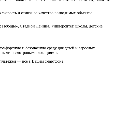
 скорость и отличное качество возводимых объектов.
к Победы», Стадион Ленина, Университет, школы, детские
 комфортную и безопасную среду для детей и взрослых.
ивными и смотровыми локациями.
 платежей — все в Вашем смартфоне.