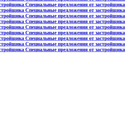
астройщика
Специальные предложения от застройщика
астройщика
Специальные предложения от застройщика
астройщика
Специальные предложения от застройщика
астройщика
Специальные предложения от застройщика
астройщика
Специальные предложения от застройщика
астройщика
Специальные предложения от застройщика
астройщика
Специальные предложения от застройщика
астройщика
Специальные предложения от застройщика
астройщика
Специальные предложения от застройщика