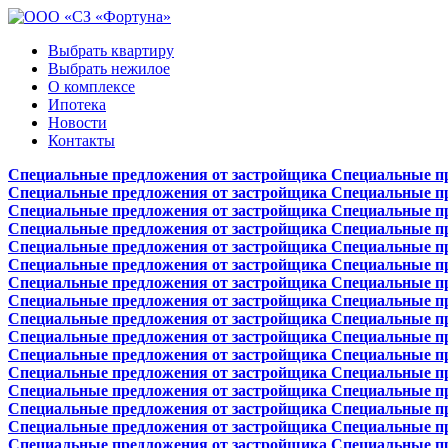
Выбрать квартиру
Выбрать нежилое
О комплексе
Ипотека
Новости
Контакты
Специальные предложения от застройщика
Специальные п
Специальные предложения от застройщика
Специальные п
Специальные предложения от застройщика
Специальные п
Специальные предложения от застройщика
Специальные п
Специальные предложения от застройщика
Специальные п
Специальные предложения от застройщика
Специальные п
Специальные предложения от застройщика
Специальные п
Специальные предложения от застройщика
Специальные п
Специальные предложения от застройщика
Специальные п
Специальные предложения от застройщика
Специальные п
Специальные предложения от застройщика
Специальные п
Специальные предложения от застройщика
Специальные п
Специальные предложения от застройщика
Специальные п
Специальные предложения от застройщика
Специальные п
Специальные предложения от застройщика
Специальные п
Специальные предложения от застройщика
Специальные п