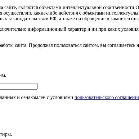
а сайте, являются объектами интеллектуальной собственности 
 осуществлять какие-либо действия с объектами интеллектуальн
ных законодательством РФ, а также на обращение в компетентны
сключительно информационный характер и ни при каких условия
аботы сайта. Продолжая пользоваться сайтом, вы соглашаетесь н
им.
 данных и ознакомлен с условиями
пользовательского соглашени
ртиры.