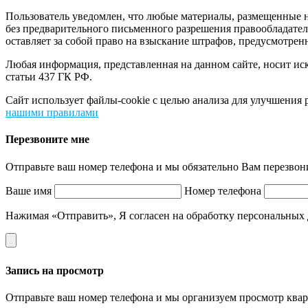
Пользователь уведомлен, что любые материалы, размещенные н
без предварительного письменного разрешения правообладателя
оставляет за собой право на взыскание штрафов, предусмотрен
Любая информация, представленная на данном сайте, носит и
статьи 437 ГК РФ.
Сайт использует файлы-cookie с целью анализа для улучшения р
нашими правилами
Перезвоните мне
Отправьте ваш номер телефона и мы обязательно Вам перезвон
Ваше имя
Номер телефона
Нажимая «Отправить», Я согласен на обработку персональных
Запись на просмотр
Отправьте ваш номер телефона и мы организуем просмотр ква