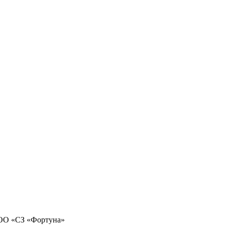
ООО «СЗ «Фортуна»