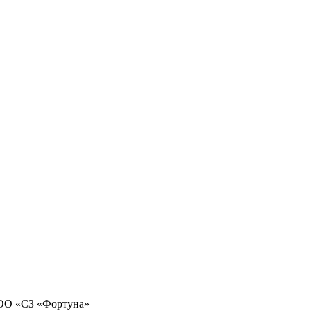
ООО «СЗ «Фортуна»