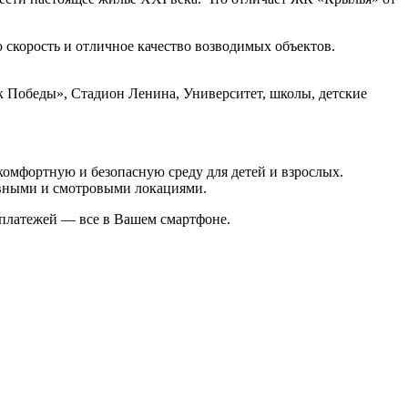
 скорость и отличное качество возводимых объектов.
к Победы», Стадион Ленина, Университет, школы, детские
 комфортную и безопасную среду для детей и взрослых.
ивными и смотровыми локациями.
 платежей — все в Вашем смартфоне.