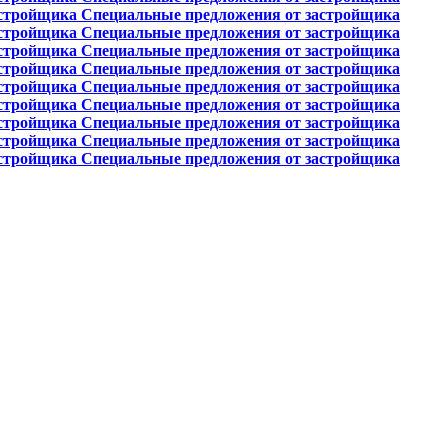
астройщика
Специальные предложения от застройщика
астройщика
Специальные предложения от застройщика
астройщика
Специальные предложения от застройщика
астройщика
Специальные предложения от застройщика
астройщика
Специальные предложения от застройщика
астройщика
Специальные предложения от застройщика
астройщика
Специальные предложения от застройщика
астройщика
Специальные предложения от застройщика
астройщика
Специальные предложения от застройщика