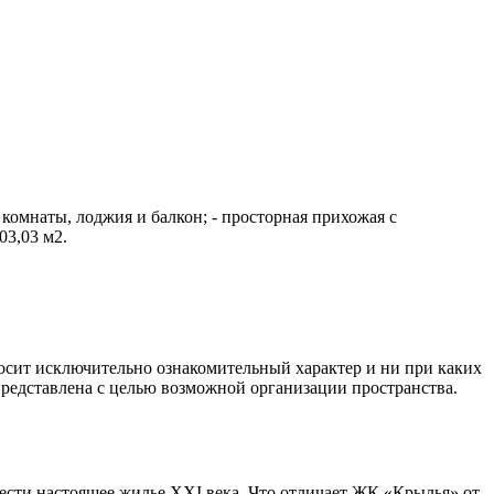
комнаты, лоджия и балкон; - просторная прихожая с
03,03 м2.
носит исключительно ознакомительный характер и ни при каких
представлена с целью возможной организации пространства.
сти настоящее жилье XXI века. Что отличает ЖК «Крылья» от