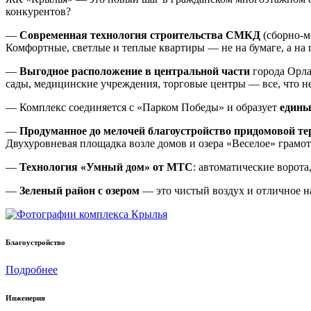
конкурентов?
—
Современная технология строительства СМКД
(сборно-м
Комфортные, светлые и теплые квартиры — не на бумаге, а на 
—
Выгодное расположение в центральной части
города Орла
сады, медицинские учреждения, торговые центры — все, что н
— Комплекс соединяется с «Парком Победы» и образует
едины
—
Продуманное до мелочей благоустройство придомовой те
Двухуровневая площадка возле домов и озера «Веселое» грамо
—
Технология «Умный дом» от МТС
: автоматические ворот
—
Зеленый район с озером
— это чистый воздух и отличное н
Благоустройство
Подробнее
Инженерия