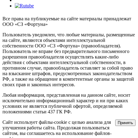
Все права на публикуемые на сайте материалы принадлежат
ООО «СЗ «Фортуна»
Пользователь уведомлен, что любые материалы, размещенные
на сайте, являются объектами интеллектуальной
собственности ООО «СЗ «Фортуна» (правообладателя).
Пользователь не вправе без предварительного письменного
разрешения правообладателя осуществлять какие-либо
действия с объектами интеллектуальной собственности, в
противном случае, правообладатель оставляет за собой право
на взыскание штрафов, предусмотренных законодательством
РФ, а также на обращение в компетентные органы за защитой
своих прав и законных интересов.
Любая информация, представленная на данном сайте, носит
исключительно информационный характер и ни при каких
условиях не является публичной офертой, определяемой
положениями статьи 437 ГК РФ.
Сайт использует файлы-cookie с целью анализа для
Принять
улучшения работы сайта. Продолжая пользоваться
сайтом, вы соглашаетесь на использование файлов-