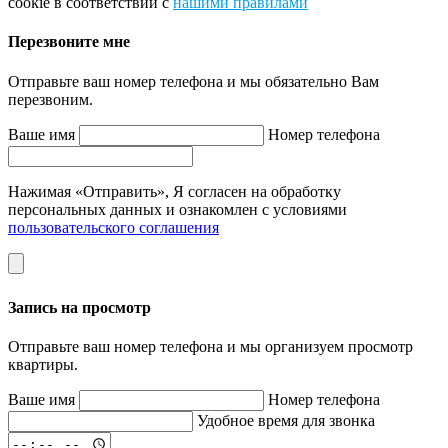
cookie в соответствии с
нашими правилами
Перезвоните мне
Отправьте ваш номер телефона и мы обязательно Вам
перезвоним.
Ваше имя
Номер телефона
Нажимая «Отправить», Я согласен на обработку
персональных данных и ознакомлен с условиями
пользовательского соглашения
Запись на просмотр
Отправьте ваш номер телефона и мы организуем просмотр
квартиры.
Ваше имя
Номер телефона
Удобное время для звонка