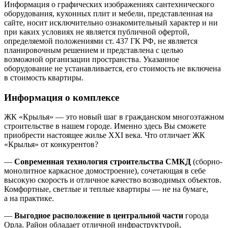
Информация о графических изображениях сантехнического
оборудования, кухонных плит и мебели, представленная на
сайте, носит исключительно ознакомительный характер и ни
при каких условиях не является публичной офертой,
определяемой положениями ст. 437 ГК РФ, не является
планировочным решением и представлена с целью
возможной организации пространства. Указанное
оборудование не устанавливается, его стоимость не включена
в стоимость квартиры.
Информация о комплексе
ЖК «Крылья» — это новый шаг в гражданском многоэтажном
строительстве в нашем городе. Именно здесь Вы сможете
приобрести настоящее жилье XXI века. Что отличает ЖК
«Крылья» от конкурентов?
—
Современная технология строительства СМКД
(сборно-
монолитное каркасное домостроение), сочетающая в себе
высокую скорость и отличное качество возводимых объектов.
Комфортные, светлые и теплые квартиры — не на бумаге,
а на практике.
—
Выгодное расположение в центральной части
города
Орла. Район обладает отличной инфраструктурой,