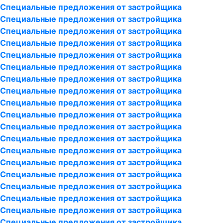
Специальные предложения от застройщика
Специальные предложения от застройщика
Специальные предложения от застройщика
Специальные предложения от застройщика
Специальные предложения от застройщика
Специальные предложения от застройщика
Специальные предложения от застройщика
Специальные предложения от застройщика
Специальные предложения от застройщика
Специальные предложения от застройщика
Специальные предложения от застройщика
Специальные предложения от застройщика
Специальные предложения от застройщика
Специальные предложения от застройщика
Специальные предложения от застройщика
Специальные предложения от застройщика
Специальные предложения от застройщика
Специальные предложения от застройщика
Специальные предложения от застройщика