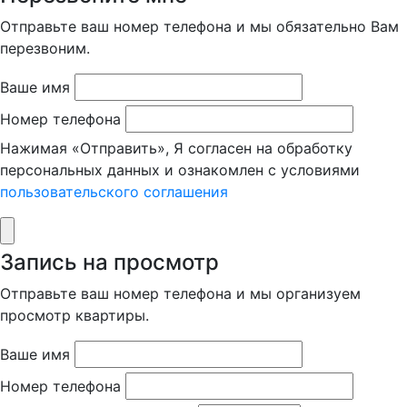
Отправьте ваш номер телефона и мы обязательно Вам
перезвоним.
Ваше имя
Номер телефона
Нажимая «Отправить», Я согласен на обработку
персональных данных и ознакомлен с условиями
пользовательского соглашения
Запись на просмотр
Отправьте ваш номер телефона и мы организуем
просмотр квартиры.
Ваше имя
Номер телефона