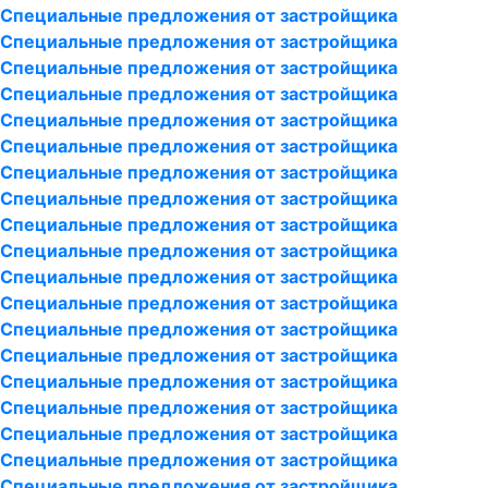
Специальные предложения от застройщика
Специальные предложения от застройщика
Специальные предложения от застройщика
Специальные предложения от застройщика
Специальные предложения от застройщика
Специальные предложения от застройщика
Специальные предложения от застройщика
Специальные предложения от застройщика
Специальные предложения от застройщика
Специальные предложения от застройщика
Специальные предложения от застройщика
Специальные предложения от застройщика
Специальные предложения от застройщика
Специальные предложения от застройщика
Специальные предложения от застройщика
Специальные предложения от застройщика
Специальные предложения от застройщика
Специальные предложения от застройщика
Специальные предложения от застройщика