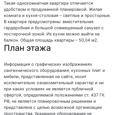
Такая однокомнатная квартира отличается
удобством и продуманной планировкой. Жилая
комната и кухня-столовая – светлые и просторные.
В квартире предусмотрены: вместительная
гардеробная и большой совмещенный санузел с
постирочной зоной. Из кухни можно выйти на
балкон. Общая площадь квартиры – 50,04 м2.
План этажа
Информация о графических изображениях
сантехнического оборудования, кухонных плит и
мебели, представленная на сайте, носит
исключительно ознакомительный характер и ни
при каких условиях не является публичной
офертой, определяемой положениями ст. 437 ГК
РФ, не является планировочным решением и
представлена с целью возможной организации
пространства. Указанное оборудование не