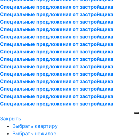
Специальные предложения от застройщика
Специальные предложения от застройщика
Специальные предложения от застройщика
Специальные предложения от застройщика
Специальные предложения от застройщика
Специальные предложения от застройщика
Специальные предложения от застройщика
Специальные предложения от застройщика
Специальные предложения от застройщика
Специальные предложения от застройщика
Специальные предложения от застройщика
Специальные предложения от застройщика
Специальные предложения от застройщика
Специальные предложения от застройщика
Закрыть
Выбрать квартиру
Выбрать нежилое