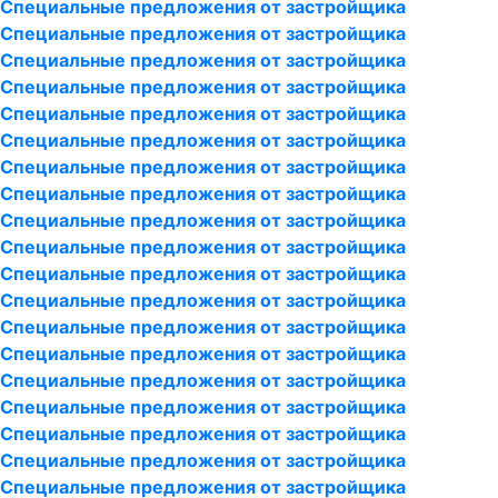
Специальные предложения от застройщика
Специальные предложения от застройщика
Специальные предложения от застройщика
Специальные предложения от застройщика
Специальные предложения от застройщика
Специальные предложения от застройщика
Специальные предложения от застройщика
Специальные предложения от застройщика
Специальные предложения от застройщика
Специальные предложения от застройщика
Специальные предложения от застройщика
Специальные предложения от застройщика
Специальные предложения от застройщика
Специальные предложения от застройщика
Специальные предложения от застройщика
Специальные предложения от застройщика
Специальные предложения от застройщика
Специальные предложения от застройщика
Специальные предложения от застройщика