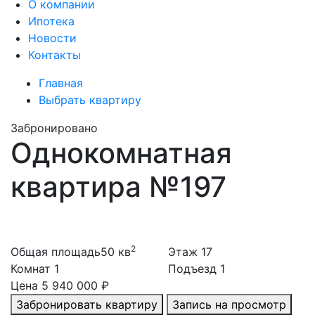
О компании
Ипотека
Новости
Контакты
Главная
Выбрать квартиру
Забронировано
Однокомнатная
квартира
№197
2
Общая площадь
50 кв
Этаж
17
Комнат
1
Подъезд
1
Цена
5 940 000 ₽
Забронировать квартиру
Запись на просмотр