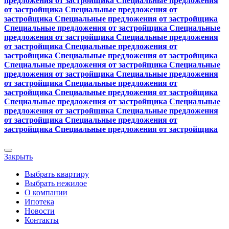
предложения от застройщика
Специальные предложения
от застройщика
Специальные предложения от
застройщика
Специальные предложения от застройщика
Специальные предложения от застройщика
Специальные
предложения от застройщика
Специальные предложения
от застройщика
Специальные предложения от
застройщика
Специальные предложения от застройщика
Специальные предложения от застройщика
Специальные
предложения от застройщика
Специальные предложения
от застройщика
Специальные предложения от
застройщика
Специальные предложения от застройщика
Специальные предложения от застройщика
Специальные
предложения от застройщика
Специальные предложения
от застройщика
Специальные предложения от
застройщика
Специальные предложения от застройщика
Закрыть
Выбрать квартиру
Выбрать нежилое
О компании
Ипотека
Новости
Контакты