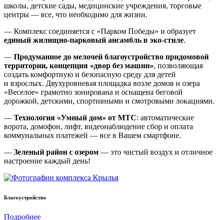
школы, детские сады, медицинские учреждения, торговые
центры — все, что необходимо для жизни.
— Комплекс соединяется с «Парком Победы» и образует
единый жилищно-парковый ансамбль в эко-стиле
.
—
Продуманное до мелочей благоустройство придомовой
территории, концепция «двор без машин»
, позволяющая
создать комфортную и безопасную среду для детей
и взрослых. Двухуровневая площадка возле домов и озера
«Веселое» грамотно зонирована и оснащена беговой
дорожкой, детскими, спортивными и смотровыми локациями.
—
Технология «Умный дом» от МТС
: автоматические
ворота, домофон, лифт, видеонаблюдение сбор и оплата
коммунальных платежей — все в Вашем смартфоне.
—
Зеленый район с озером
— это чистый воздух и отличное
настроение каждый день!
Благоустройство
Подробнее