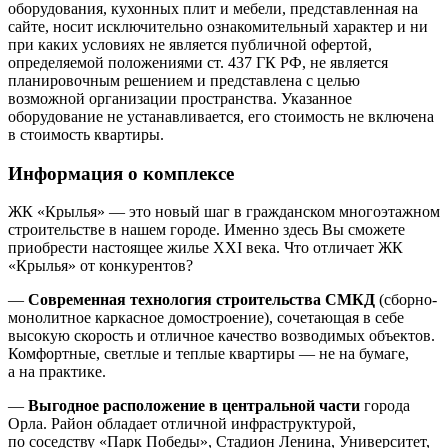
оборудования, кухонных плит и мебели, представленная на
сайте, носит исключительно ознакомительный характер и ни
при каких условиях не является публичной офертой,
определяемой положениями ст. 437 ГК РФ, не является
планировочным решением и представлена с целью
возможной организации пространства. Указанное
оборудование не устанавливается, его стоимость не включена
в стоимость квартиры.
Информация о комплексе
ЖК «Крылья» — это новый шаг в гражданском многоэтажном
строительстве в нашем городе. Именно здесь Вы сможете
приобрести настоящее жилье XXI века. Что отличает ЖК
«Крылья» от конкурентов?
—
Современная технология строительства СМКД
(сборно-
монолитное каркасное домостроение), сочетающая в себе
высокую скорость и отличное качество возводимых объектов.
Комфортные, светлые и теплые квартиры — не на бумаге,
а на практике.
—
Выгодное расположение в центральной части
города
Орла. Район обладает отличной инфраструктурой,
по соседству «Парк Победы», Стадион Ленина, Университет,