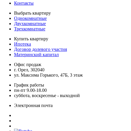
Контакты
Выбрать квартиру
Однокомнатные
Двухкомнатные
Трехкомнатные
Купить квартиру
Ипотека
Договор долевого участия
Материнский капитал
Офис продаж
г. Орел, 302040
ул. Максима Горького, 47Б, 3 этаж
График работы
пн-пт 9.00-18.00
суббота, воскресенье - выходной
Электронная почта