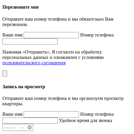
Перезвоните мне
Отправьте ваш номер телефона и мы обязательно Вам
перезвоним.
Ваше имя
Номер телефона
Нажимая «Отправить», Я согласен на обработку
персональных данных и ознакомлен с условиями
пользовательского соглашения
Запись на просмотр
Отправьте ваш номер телефона и мы организуем просмотр
квартиры.
Ваше имя
Номер телефона
Удобное время для звонка