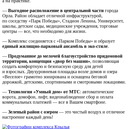
а на практике.
—
Выгодное расположение в центральной части
города
Орла. Район обладает отличной инфраструктурой,
по соседству «Парк Победы», Стадион Ленина, Университет,
школы, детские сады, медицинские учреждения, торговые
центры — все, что необходимо для жизни.
— Комплекс соединяется с «Парком Победы» и образует
единый жилищно-парковый ансамбль в эко-стиле
.
—
Продуманное до мелочей благоустройство придомовой
территории, концепция «двор без машин»
, позволяющая
создать комфортную и безопасную среду для детей
и взрослых. Двухуровневая площадка возле домов и озера
«Веселое» грамотно зонирована и оснащена беговой
дорожкой, детскими, спортивными и смотровыми локациями.
—
Технология «Умный дом» от МТС
: автоматические
ворота, домофон, лифт, видеонаблюдение сбор и оплата
коммунальных платежей — все в Вашем смартфоне.
—
Зеленый район с озером
— это чистый воздух и отличное
настроение каждый день!