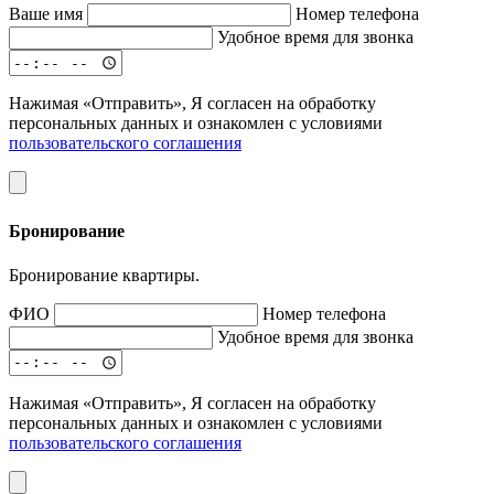
Ваше имя
Номер телефона
Удобное время для звонка
Нажимая «Отправить», Я согласен на обработку
персональных данных и ознакомлен с условиями
пользовательского соглашения
Бронирование
Бронирование квартиры.
ФИО
Номер телефона
Удобное время для звонка
Нажимая «Отправить», Я согласен на обработку
персональных данных и ознакомлен с условиями
пользовательского соглашения