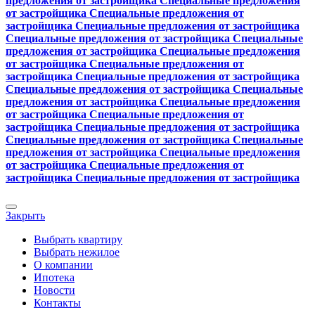
предложения от застройщика
Специальные предложения
от застройщика
Специальные предложения от
застройщика
Специальные предложения от застройщика
Специальные предложения от застройщика
Специальные
предложения от застройщика
Специальные предложения
от застройщика
Специальные предложения от
застройщика
Специальные предложения от застройщика
Специальные предложения от застройщика
Специальные
предложения от застройщика
Специальные предложения
от застройщика
Специальные предложения от
застройщика
Специальные предложения от застройщика
Специальные предложения от застройщика
Специальные
предложения от застройщика
Специальные предложения
от застройщика
Специальные предложения от
застройщика
Специальные предложения от застройщика
Закрыть
Выбрать квартиру
Выбрать нежилое
О компании
Ипотека
Новости
Контакты