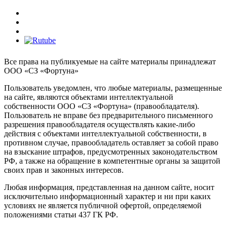
Все права на публикуемые на сайте материалы принадлежат
ООО «СЗ «Фортуна»
Пользователь уведомлен, что любые материалы, размещенные
на сайте, являются объектами интеллектуальной
собственности ООО «СЗ «Фортуна» (правообладателя).
Пользователь не вправе без предварительного письменного
разрешения правообладателя осуществлять какие-либо
действия с объектами интеллектуальной собственности, в
противном случае, правообладатель оставляет за собой право
на взыскание штрафов, предусмотренных законодательством
РФ, а также на обращение в компетентные органы за защитой
своих прав и законных интересов.
Любая информация, представленная на данном сайте, носит
исключительно информационный характер и ни при каких
условиях не является публичной офертой, определяемой
положениями статьи 437 ГК РФ.