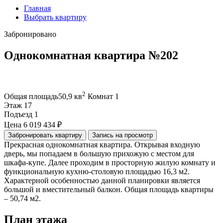
Главная
Выбрать квартиру
Забронировано
Однокомнатная квартира
№202
2
Общая площадь
50,9 кв
Комнат
1
Этаж
17
Подъезд
1
Цена
6 019 434 ₽
Забронировать квартиру
Запись на просмотр
Прекрасная однокомнатная квартира. Открывая входную
дверь, мы попадаем в большую прихожую с местом для
шкафа-купе. Далее проходим в просторную жилую комнату и
функциональную кухню-столовую площадью 16,3 м2.
Характерной особенностью данной планировки является
большой и вместительный балкон. Общая площадь квартиры
– 50,74 м2.
План этажа