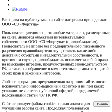
Все права на публикуемые на сайте материалы принадлежат
ООО «СЗ «Фортуна»
Пользователь уведомлен, что любые материалы, размещенные
на сайте, являются объектами интеллектуальной
собственности ООО «СЗ «Фортуна» (правообладателя).
Пользователь не вправе без предварительного письменного
разрешения правообладателя осуществлять какие-либо
действия с объектами интеллектуальной собственности, в
противном случае, правообладатель оставляет за собой право
на взыскание штрафов, предусмотренных законодательством
РФ, а также на обращение в компетентные органы за защитой
своих прав и законных интересов.
Любая информация, представленная на данном сайте, носит
исключительно информационный характер и ни при каких
условиях не является публичной офертой, определяемой
положениями статьи 437 ГК РФ.
Сайт использует файлы-cookie с целью анализа для
Принять
улучшения работы сайта. Продолжая пользоваться