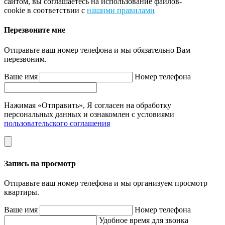
сайтом, вы соглашаетесь на использование файлов-
cookie в соответствии с
нашими правилами
Перезвоните мне
Отправьте ваш номер телефона и мы обязательно Вам
перезвоним.
Ваше имя
Номер телефона
Нажимая «Отправить», Я согласен на обработку
персональных данных и ознакомлен с условиями
пользовательского соглашения
Запись на просмотр
Отправьте ваш номер телефона и мы организуем просмотр
квартиры.
Ваше имя
Номер телефона
Удобное время для звонка