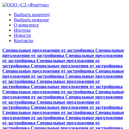
Выбрать квартиру
Выбрать нежилое
О комплексе
Ипотека
Новости
Контакты
Специальные предложения от застройщика
Специальные
предложения от застройщика
Специальные предложения
от застройщика
Специальные предложения от
застройщика
Специальные предложения от застройщика
Специальные предложения от застройщика
Специальные
предложения от застройщика
Специальные предложения
от застройщика
Специальные предложения от
застройщика
Специальные предложения от застройщика
Специальные предложения от застройщика
Специальные
предложения от застройщика
Специальные предложения
от застройщика
Специальные предложения от
застройщика
Специальные предложения от застройщика
Специальные предложения от застройщика
Специальные
предложения от застройщика
Специальные предложения
от застройщика
Специальные предложения от
застройщика
Специальные предложения от застройщика