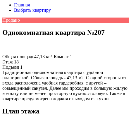
Главная
Выбрать квартиру
Продано
Однокомнатная квартира
№207
2
Общая площадь
47,13 кв
Комнат
1
Этаж
18
Подъезд
1
Традиционная однокомнатная квартира с удобной
планировкой. Общая площадь - 47,13 м2. С одной стороны от
входа расположена удобная гардеробная, с другой –
совмещенный санузел. Далее мы проходим в большую жилую
комнату или не менее просторную кухню-столовую. Также в
квартире предусмотрена лоджия с выходом из кухни.
План этажа