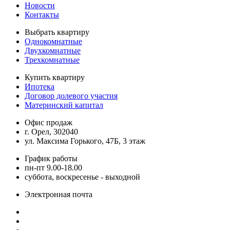
Новости
Контакты
Выбрать квартиру
Однокомнатные
Двухкомнатные
Трехкомнатные
Купить квартиру
Ипотека
Договор долевого участия
Материнский капитал
Офис продаж
г. Орел, 302040
ул. Максима Горького, 47Б, 3 этаж
График работы
пн-пт 9.00-18.00
суббота, воскресенье - выходной
Электронная почта