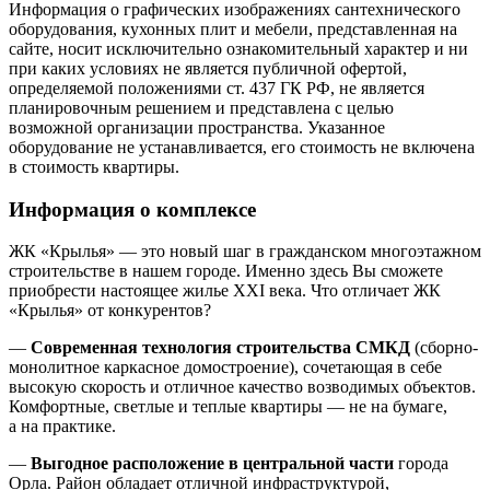
Информация о графических изображениях сантехнического
оборудования, кухонных плит и мебели, представленная на
сайте, носит исключительно ознакомительный характер и ни
при каких условиях не является публичной офертой,
определяемой положениями ст. 437 ГК РФ, не является
планировочным решением и представлена с целью
возможной организации пространства. Указанное
оборудование не устанавливается, его стоимость не включена
в стоимость квартиры.
Информация о комплексе
ЖК «Крылья» — это новый шаг в гражданском многоэтажном
строительстве в нашем городе. Именно здесь Вы сможете
приобрести настоящее жилье XXI века. Что отличает ЖК
«Крылья» от конкурентов?
—
Современная технология строительства СМКД
(сборно-
монолитное каркасное домостроение), сочетающая в себе
высокую скорость и отличное качество возводимых объектов.
Комфортные, светлые и теплые квартиры — не на бумаге,
а на практике.
—
Выгодное расположение в центральной части
города
Орла. Район обладает отличной инфраструктурой,