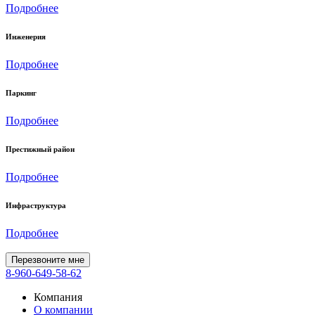
Подробнее
Инженерия
Подробнее
Паркинг
Подробнее
Престижный район
Подробнее
Инфраструктура
Подробнее
Перезвоните мне
8-960-649-58-62
Компания
О компании