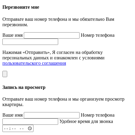
Перезвоните мне
Отправьте ваш номер телефона и мы обязательно Вам
перезвоним.
Ваше имя
Номер телефона
Нажимая «Отправить», Я согласен на обработку
персональных данных и ознакомлен с условиями
пользовательского соглашения
Запись на просмотр
Отправьте ваш номер телефона и мы организуем просмотр
квартиры.
Ваше имя
Номер телефона
Удобное время для звонка