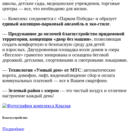
школы, детские сады, медицинские учреждения, торговые
центры — все, что необходимо для жизни.
— Комплекс соединяется с «Парком Победы» и образует
единый жилищно-парковый ансамбль в эко-стиле
.
—
Продуманное до мелочей благоустройство придомовой
территории, концепция «двор без машин»
, позволяющая
создать комфортную и безопасную среду для детей
и взрослых. Двухуровневая площадка возле домов и озера
«Веселое» грамотно зонирована и оснащена беговой
дорожкой, детскими, спортивными и смотровыми локациями.
—
Технология «Умный дом» от МТС
: автоматические
ворота, домофон, лифт, видеонаблюдение сбор и оплата
коммунальных платежей — все в Вашем смартфоне.
—
Зеленый район с озером
— это чистый воздух и отличное
настроение каждый день!
Благоустройство
Подробнее