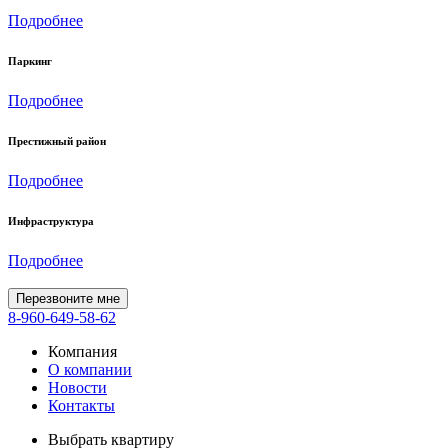
Подробнее
Паркинг
Подробнее
Престижный район
Подробнее
Инфраструктура
Подробнее
Перезвоните мне
8-960-649-58-62
Компания
О компании
Новости
Контакты
Выбрать квартиру