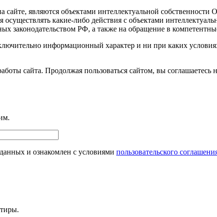
а сайте, являются объектами интеллектуальной собственности 
 осуществлять какие-либо действия с объектами интеллектуальн
ных законодательством РФ, а также на обращение в компетентны
сключительно информационный характер и ни при каких условия
аботы сайта. Продолжая пользоваться сайтом, вы соглашаетесь н
им.
 данных и ознакомлен с условиями
пользовательского соглашени
ртиры.