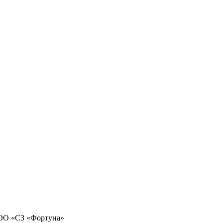
ООО «СЗ «Фортуна»