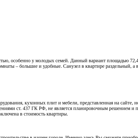
ью, особенно у молодых семей. Данный вариант площадью 72,46
наты – большие и удобные. Санузел в квартире раздельный, а в
удования, кухонных плит и мебели, представленная на сайте, 
ениями ст. 437 ГК РФ, не является планировочным решением и 
 включена в стоимость квартиры.
роительстве в нашем городе. Именно здесь Вы сможете приобре