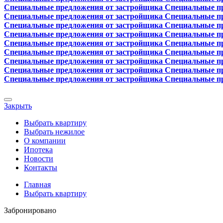
Специальные предложения от застройщика
Специальные п
Специальные предложения от застройщика
Специальные п
Специальные предложения от застройщика
Специальные п
Специальные предложения от застройщика
Специальные п
Специальные предложения от застройщика
Специальные п
Специальные предложения от застройщика
Специальные п
Специальные предложения от застройщика
Специальные п
Специальные предложения от застройщика
Специальные п
Специальные предложения от застройщика
Специальные п
Закрыть
Выбрать квартиру
Выбрать нежилое
О компании
Ипотека
Новости
Контакты
Главная
Выбрать квартиру
Забронировано