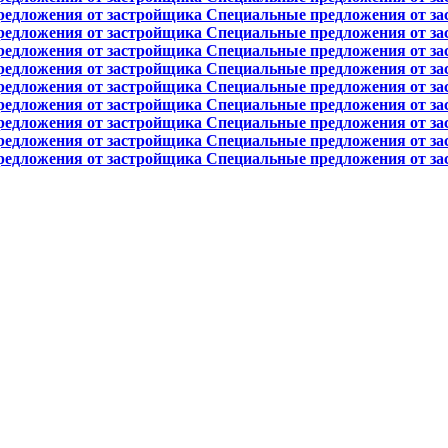
редложения от застройщика
Специальные предложения от з
редложения от застройщика
Специальные предложения от з
редложения от застройщика
Специальные предложения от з
редложения от застройщика
Специальные предложения от з
редложения от застройщика
Специальные предложения от з
редложения от застройщика
Специальные предложения от з
редложения от застройщика
Специальные предложения от з
редложения от застройщика
Специальные предложения от з
редложения от застройщика
Специальные предложения от з