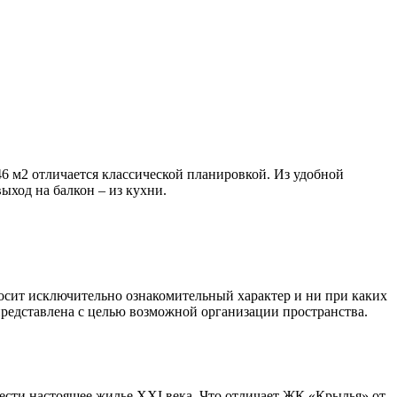
 м2 отличается классической планировкой. Из удобной
ыход на балкон – из кухни.
носит исключительно ознакомительный характер и ни при каких
представлена с целью возможной организации пространства.
сти настоящее жилье XXI века. Что отличает ЖК «Крылья» от