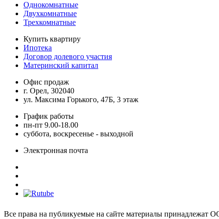
Однокомнатные
Двухкомнатные
Трехкомнатные
Купить квартиру
Ипотека
Договор долевого участия
Материнский капитал
Офис продаж
г. Орел, 302040
ул. Максима Горького, 47Б, 3 этаж
График работы
пн-пт 9.00-18.00
суббота, воскресенье - выходной
Электронная почта
Все права на публикуемые на сайте материалы принадлежат 