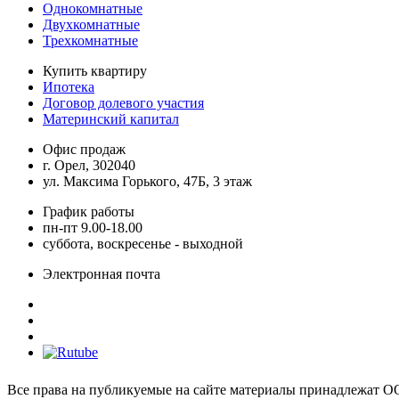
Однокомнатные
Двухкомнатные
Трехкомнатные
Купить квартиру
Ипотека
Договор долевого участия
Материнский капитал
Офис продаж
г. Орел, 302040
ул. Максима Горького, 47Б, 3 этаж
График работы
пн-пт 9.00-18.00
суббота, воскресенье - выходной
Электронная почта
Все права на публикуемые на сайте материалы принадлежат 