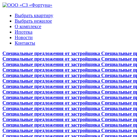
Выбрать квартиру
Выбрать нежилое
О комплексе
Ипотека
Новости
Контакты
Специальные предложения от застройщика
Специальные п
Специальные предложения от застройщика
Специальные п
Специальные предложения от застройщика
Специальные п
Специальные предложения от застройщика
Специальные п
Специальные предложения от застройщика
Специальные п
Специальные предложения от застройщика
Специальные п
Специальные предложения от застройщика
Специальные п
Специальные предложения от застройщика
Специальные п
Специальные предложения от застройщика
Специальные п
Специальные предложения от застройщика
Специальные п
Специальные предложения от застройщика
Специальные п
Специальные предложения от застройщика
Специальные п
Специальные предложения от застройщика
Специальные п
Специальные предложения от застройщика
Специальные п
Специальные предложения от застройщика
Специальные п
Специальные предложения от застройщика
Специальные п