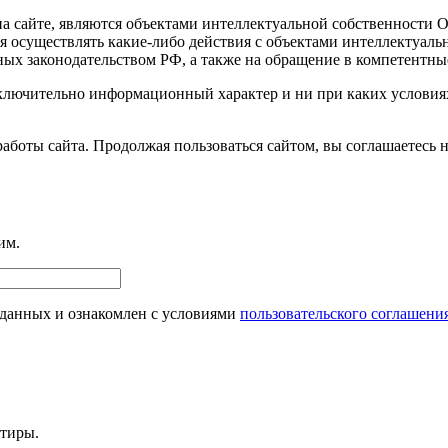
а сайте, являются объектами интеллектуальной собственности 
 осуществлять какие-либо действия с объектами интеллектуальн
ных законодательством РФ, а также на обращение в компетентны
сключительно информационный характер и ни при каких условия
аботы сайта. Продолжая пользоваться сайтом, вы соглашаетесь н
им.
 данных и ознакомлен с условиями
пользовательского соглашени
ртиры.