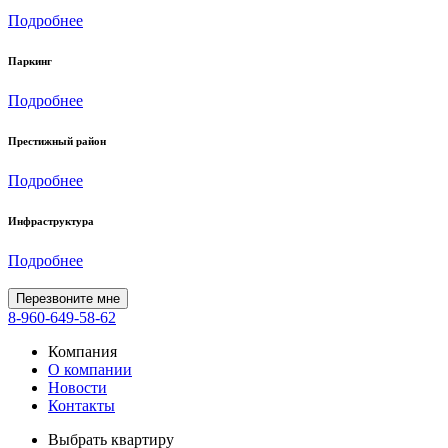
Подробнее
Паркинг
Подробнее
Престижный район
Подробнее
Инфраструктура
Подробнее
Перезвоните мне
8-960-649-58-62
Компания
О компании
Новости
Контакты
Выбрать квартиру