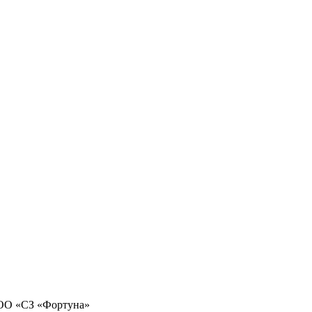
ООО «СЗ «Фортуна»