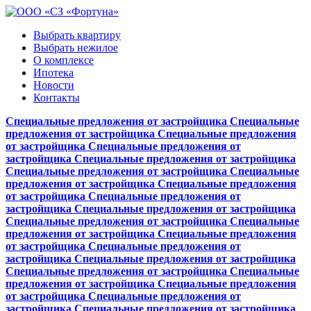
Выбрать квартиру
Выбрать нежилое
О комплексе
Ипотека
Новости
Контакты
Специальные предложения от застройщика
Специальные
предложения от застройщика
Специальные предложения
от застройщика
Специальные предложения от
застройщика
Специальные предложения от застройщика
Специальные предложения от застройщика
Специальные
предложения от застройщика
Специальные предложения
от застройщика
Специальные предложения от
застройщика
Специальные предложения от застройщика
Специальные предложения от застройщика
Специальные
предложения от застройщика
Специальные предложения
от застройщика
Специальные предложения от
застройщика
Специальные предложения от застройщика
Специальные предложения от застройщика
Специальные
предложения от застройщика
Специальные предложения
от застройщика
Специальные предложения от
застройщика
Специальные предложения от застройщика