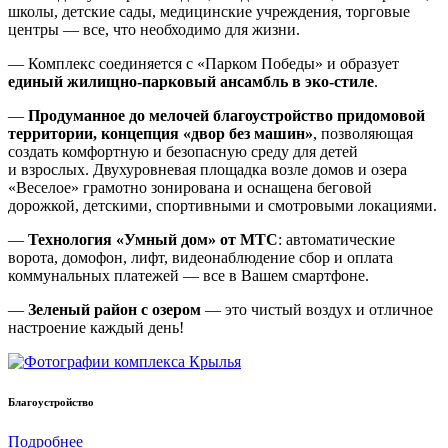
школы, детские сады, медицинские учреждения, торговые
центры — все, что необходимо для жизни.
— Комплекс соединяется с «Парком Победы» и образует
единый жилищно-парковый ансамбль в эко-стиле
.
—
Продуманное до мелочей благоустройство придомовой
территории, концепция «двор без машин»
, позволяющая
создать комфортную и безопасную среду для детей
и взрослых. Двухуровневая площадка возле домов и озера
«Веселое» грамотно зонирована и оснащена беговой
дорожкой, детскими, спортивными и смотровыми локациями.
—
Технология «Умный дом» от МТС
: автоматические
ворота, домофон, лифт, видеонаблюдение сбор и оплата
коммунальных платежей — все в Вашем смартфоне.
—
Зеленый район с озером
— это чистый воздух и отличное
настроение каждый день!
Благоустройство
Подробнее