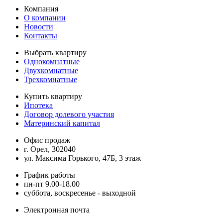
Компания
О компании
Новости
Контакты
Выбрать квартиру
Однокомнатные
Двухкомнатные
Трехкомнатные
Купить квартиру
Ипотека
Договор долевого участия
Материнский капитал
Офис продаж
г. Орел, 302040
ул. Максима Горького, 47Б, 3 этаж
График работы
пн-пт 9.00-18.00
суббота, воскресенье - выходной
Электронная почта