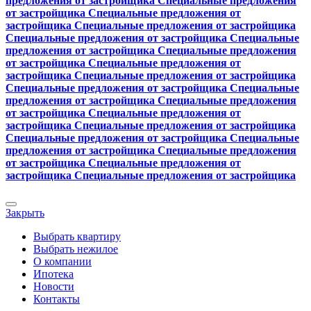
предложения от застройщика
Специальные предложения
от застройщика
Специальные предложения от
застройщика
Специальные предложения от застройщика
Специальные предложения от застройщика
Специальные
предложения от застройщика
Специальные предложения
от застройщика
Специальные предложения от
застройщика
Специальные предложения от застройщика
Специальные предложения от застройщика
Специальные
предложения от застройщика
Специальные предложения
от застройщика
Специальные предложения от
застройщика
Специальные предложения от застройщика
Специальные предложения от застройщика
Специальные
предложения от застройщика
Специальные предложения
от застройщика
Специальные предложения от
застройщика
Специальные предложения от застройщика
Закрыть
Выбрать квартиру
Выбрать нежилое
О компании
Ипотека
Новости
Контакты