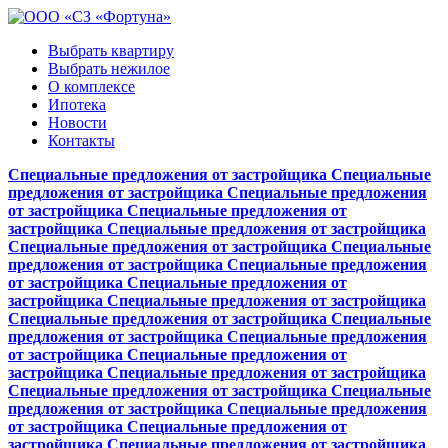
Выбрать квартиру
Выбрать нежилое
О комплексе
Ипотека
Новости
Контакты
Специальные предложения от застройщика
Специальные
предложения от застройщика
Специальные предложения
от застройщика
Специальные предложения от
застройщика
Специальные предложения от застройщика
Специальные предложения от застройщика
Специальные
предложения от застройщика
Специальные предложения
от застройщика
Специальные предложения от
застройщика
Специальные предложения от застройщика
Специальные предложения от застройщика
Специальные
предложения от застройщика
Специальные предложения
от застройщика
Специальные предложения от
застройщика
Специальные предложения от застройщика
Специальные предложения от застройщика
Специальные
предложения от застройщика
Специальные предложения
от застройщика
Специальные предложения от
застройщика
Специальные предложения от застройщика