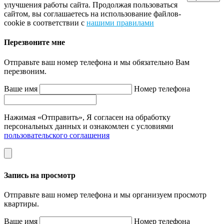
улучшения работы сайта. Продолжая пользоваться
сайтом, вы соглашаетесь на использование файлов-
cookie в соответствии с
нашими правилами
Перезвоните мне
Отправьте ваш номер телефона и мы обязательно Вам
перезвоним.
Ваше имя
Номер телефона
Нажимая «Отправить», Я согласен на обработку
персональных данных и ознакомлен с условиями
пользовательского соглашения
Запись на просмотр
Отправьте ваш номер телефона и мы организуем просмотр
квартиры.
Ваше имя
Номер телефона