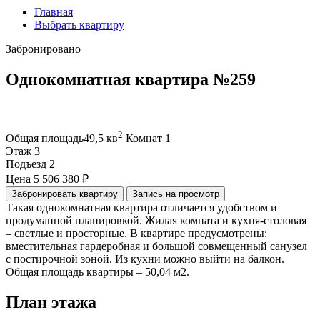
Главная
Выбрать квартиру
Забронировано
Однокомнатная квартира
№259
2
Общая площадь
49,5 кв
Комнат
1
Этаж
3
Подъезд
2
Цена
5 506 380 ₽
Забронировать квартиру
Запись на просмотр
Такая однокомнатная квартира отличается удобством и
продуманной планировкой. Жилая комната и кухня-столовая
– светлые и просторные. В квартире предусмотрены:
вместительная гардеробная и большой совмещенный санузел
с постирочной зоной. Из кухни можно выйти на балкон.
Общая площадь квартиры – 50,04 м2.
План этажа