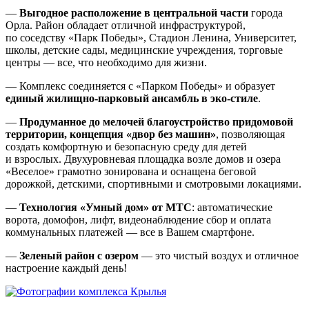
—
Выгодное расположение в центральной части
города
Орла. Район обладает отличной инфраструктурой,
по соседству «Парк Победы», Стадион Ленина, Университет,
школы, детские сады, медицинские учреждения, торговые
центры — все, что необходимо для жизни.
— Комплекс соединяется с «Парком Победы» и образует
единый жилищно-парковый ансамбль в эко-стиле
.
—
Продуманное до мелочей благоустройство придомовой
территории, концепция «двор без машин»
, позволяющая
создать комфортную и безопасную среду для детей
и взрослых. Двухуровневая площадка возле домов и озера
«Веселое» грамотно зонирована и оснащена беговой
дорожкой, детскими, спортивными и смотровыми локациями.
—
Технология «Умный дом» от МТС
: автоматические
ворота, домофон, лифт, видеонаблюдение сбор и оплата
коммунальных платежей — все в Вашем смартфоне.
—
Зеленый район с озером
— это чистый воздух и отличное
настроение каждый день!