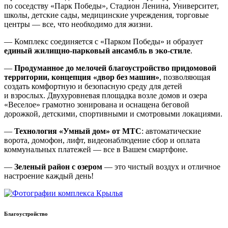
по соседству «Парк Победы», Стадион Ленина, Университет,
школы, детские сады, медицинские учреждения, торговые
центры — все, что необходимо для жизни.
— Комплекс соединяется с «Парком Победы» и образует
единый жилищно-парковый ансамбль в эко-стиле
.
—
Продуманное до мелочей благоустройство придомовой
территории, концепция «двор без машин»
, позволяющая
создать комфортную и безопасную среду для детей
и взрослых. Двухуровневая площадка возле домов и озера
«Веселое» грамотно зонирована и оснащена беговой
дорожкой, детскими, спортивными и смотровыми локациями.
—
Технология «Умный дом» от МТС
: автоматические
ворота, домофон, лифт, видеонаблюдение сбор и оплата
коммунальных платежей — все в Вашем смартфоне.
—
Зеленый район с озером
— это чистый воздух и отличное
настроение каждый день!
Благоустройство