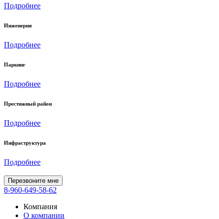
Подробнее
Инженерия
Подробнее
Паркинг
Подробнее
Престижный район
Подробнее
Инфраструктура
Подробнее
Перезвоните мне
8-960-649-58-62
Компания
О компании