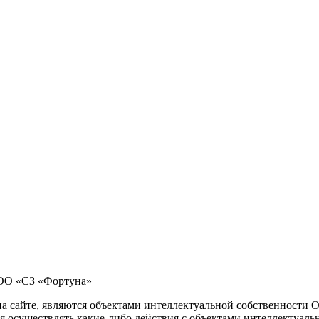
ООО «СЗ «Фортуна»
а сайте, являются объектами интеллектуальной собственности 
 осуществлять какие-либо действия с объектами интеллектуальн