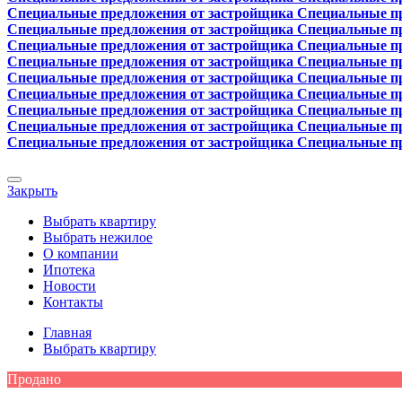
Специальные предложения от застройщика
Специальные п
Специальные предложения от застройщика
Специальные п
Специальные предложения от застройщика
Специальные п
Специальные предложения от застройщика
Специальные п
Специальные предложения от застройщика
Специальные п
Специальные предложения от застройщика
Специальные п
Специальные предложения от застройщика
Специальные п
Специальные предложения от застройщика
Специальные п
Специальные предложения от застройщика
Специальные п
Закрыть
Выбрать квартиру
Выбрать нежилое
О компании
Ипотека
Новости
Контакты
Главная
Выбрать квартиру
Продано