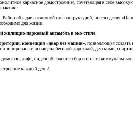
онолитное каркасное домостроение), сочетающая в себе высокую
практике.
. Район обладает отличной инфраструктурой, по соседству «Пар
еобходимо для жизни.
й жилищно-парковый ансамбль в эко-стиле
.
рритории, концепция «двор без машин»
, позволяющая создать
тно зонирована и оснащена беговой дорожкой, детскими, спорт
а, домофон, лифт, видеонаблюдение сбор и оплата коммунальных
астроение каждый день!