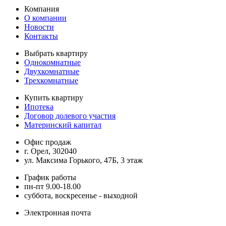
Компания
О компании
Новости
Контакты
Выбрать квартиру
Однокомнатные
Двухкомнатные
Трехкомнатные
Купить квартиру
Ипотека
Договор долевого участия
Материнский капитал
Офис продаж
г. Орел, 302040
ул. Максима Горького, 47Б, 3 этаж
График работы
пн-пт 9.00-18.00
суббота, воскресенье - выходной
Электронная почта