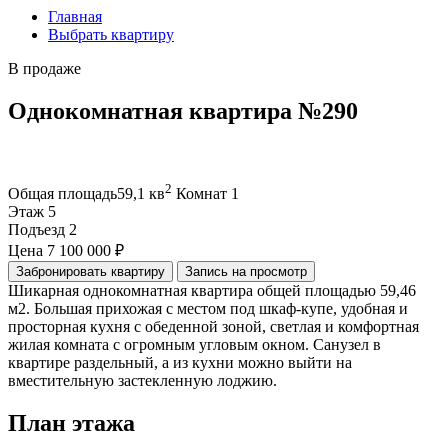
Главная
Выбрать квартиру
В продаже
Однокомнатная квартира
№290
2
Общая площадь
59,1 кв
Комнат
1
Этаж
5
Подъезд
2
Цена
7 100 000 ₽
Забронировать квартиру
Запись на просмотр
Шикарная однокомнатная квартира общей площадью 59,46
м2. Большая прихожая с местом под шкаф-купе, удобная и
просторная кухня с обеденной зоной, светлая и комфортная
жилая комната с огромным угловым окном. Санузел в
квартире раздельный, а из кухни можно выйти на
вместительную застекленную лоджию.
План этажа