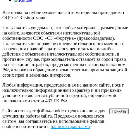
Все права на публикуемые на сайте материалы принадлежат
ООО «СЗ «Фортуна»
Пользователь уведомлен, что любые материалы, размещенные
на сайте, являются объектами интеллектуальной
собственности ООО «СЗ «Фортуна» (правообладателя).
Пользователь не вправе без предварительного письменного
разрешения правообладателя осуществлять какие-либо
действия с объектами интеллектуальной собственности, в
противном случае, правообладатель оставляет за собой право
на взыскание штрафов, предусмотренных законодательством
РФ, а также на обращение в компетентные органы за защитой
своих прав и законных интересов.
Любая информация, представленная на данном сайте, носит
исключительно информационный характер и ни при каких
условиях не является публичной офертой, определяемой
положениями статьи 437 ГК РФ.
Сайт использует файлы-cookie с целью анализа для
Принять
улучшения работы сайта. Продолжая пользоваться
сайтом, вы соглашаетесь на использование файлов-
cookie в соответствии с
нашими правилами