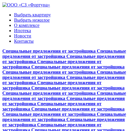
Выбрать квартиру
Выбрать нежилое
О комплексе
Ипотека
Новости
Контакты
Специальные предложения от застройщика
Специальные
предложения от застройщика
Специальные предложения
от застройщика
Специальные предложения от
застройщика
Специальные предложения от застройщика
Специальные предложения от застройщика
Специальные
предложения от застройщика
Специальные предложения
от застройщика
Специальные предложения от
застройщика
Специальные предложения от застройщика
Специальные предложения от застройщика
Специальные
предложения от застройщика
Специальные предложения
от застройщика
Специальные предложения от
застройщика
Специальные предложения от застройщика
Специальные предложения от застройщика
Специальные
предложения от застройщика
Специальные предложения
от застройщика
Специальные предложения от
застройщика
Специальные предложения от застройщика