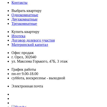
Контакты
Выбрать квартиру
Однокомнатные
Двухкомнатные
Трехкомнатные
Купить квартиру
Ипотека
Договор долевого участия
Материнский капитал
Офис продаж
г. Орел, 302040
ул. Максима Горького, 47Б, 3 этаж
График работы
пн-пт 9.00-18.00
суббота, воскресенье - выходной
Электронная почта