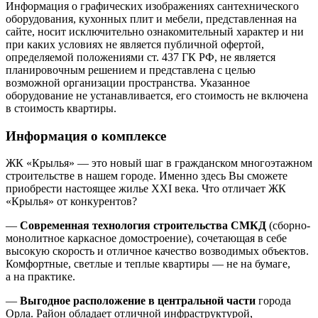
Информация о графических изображениях сантехнического
оборудования, кухонных плит и мебели, представленная на
сайте, носит исключительно ознакомительный характер и ни
при каких условиях не является публичной офертой,
определяемой положениями ст. 437 ГК РФ, не является
планировочным решением и представлена с целью
возможной организации пространства. Указанное
оборудование не устанавливается, его стоимость не включена
в стоимость квартиры.
Информация о комплексе
ЖК «Крылья» — это новый шаг в гражданском многоэтажном
строительстве в нашем городе. Именно здесь Вы сможете
приобрести настоящее жилье XXI века. Что отличает ЖК
«Крылья» от конкурентов?
—
Современная технология строительства СМКД
(сборно-
монолитное каркасное домостроение), сочетающая в себе
высокую скорость и отличное качество возводимых объектов.
Комфортные, светлые и теплые квартиры — не на бумаге,
а на практике.
—
Выгодное расположение в центральной части
города
Орла. Район обладает отличной инфраструктурой,