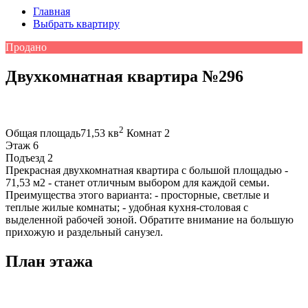
Главная
Выбрать квартиру
Продано
Двухкомнатная квартира
№296
2
Общая площадь
71,53 кв
Комнат
2
Этаж
6
Подъезд
2
Прекрасная двухкомнатная квартира с большой площадью -
71,53 м2 - станет отличным выбором для каждой семьи.
Преимущества этого варианта: - просторные, светлые и
теплые жилые комнаты; - удобная кухня-столовая с
выделенной рабочей зоной. Обратите внимание на большую
прихожую и раздельный санузел.
План этажа