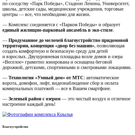
по соседству «Парк Победы», Стадион Ленина, Университет,
школы, детские сады, медицинские учреждения, торговые
центры — все, что необходимо для жизни.
— Комплекс соединяется с «Парком Победы» и образует
единый жилищно-парковый ансамбль в эко-стиле
.
—
Продуманное до мелочей благоустройство придомовой
территории, концепция «двор без машин»
, позволяющая
создать комфортную и безопасную среду для детей
и взрослых. Двухуровневая площадка возле домов и озера
«Веселое» грамотно зонирована и оснащена беговой
дорожкой, детскими, спортивными и смотровыми локациями.
—
Технология «Умный дом» от МТС
: автоматические
ворота, домофон, лифт, видеонаблюдение сбор и оплата
коммунальных платежей — все в Вашем смартфоне.
—
Зеленый район с озером
— это чистый воздух и отличное
настроение каждый день!
Благоустройство