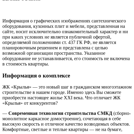
Информация о графических изображениях сантехнического
оборудования, кухонных плит и мебели, представленная на
сайте, носит исключительно ознакомительный характер и ни
при каких условиях не является публичной офертой,
определяемой положениями ст. 437 ГК РФ, не является
планировочным решением и представлена с целью
возможной организации пространства. Указанное
оборудование не устанавливается, его стоимость не включена
в стоимость квартиры.
Информация о комплексе
ЖК «Крылья» — это новый шаг в гражданском многоэтажном
строительстве в нашем городе. Именно здесь Вы сможете
приобрести настоящее жилье XXI века. Что отличает ЖК
«Крылья» от конкурентов?
—
Современная технология строительства СМКД
(сборно-
монолитное каркасное домостроение), сочетающая в себе
высокую скорость и отличное качество возводимых объектов.
Комфортные, светлые и теплые квартиры — не на бумаге,