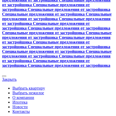
предложения от застройщика
Специальные предложения
от застройщика
Специальные предложения от
застройщика
Специальные предложения от застройщика
Специальные предложения от застройщика
Специальные
предложения от застройщика
Специальные предложения
от застройщика
Специальные предложения от
застройщика
Специальные предложения от застройщика
Специальные предложения от застройщика
Специальные
предложения от застройщика
Специальные предложения
от застройщика
Специальные предложения от
застройщика
Специальные предложения от застройщика
Специальные предложения от застройщика
Специальные
предложения от застройщика
Специальные предложения
от застройщика
Специальные предложения от
застройщика
Специальные предложения от застройщика
Закрыть
Выбрать квартиру
Выбрать нежилое
О компании
Ипотека
Новости
Контакты