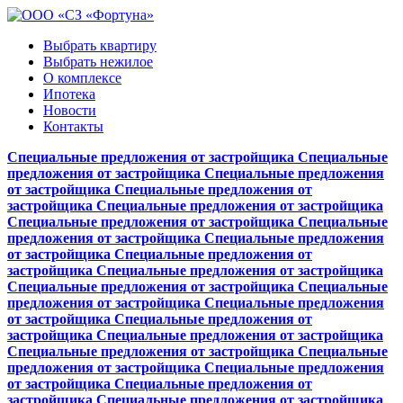
Выбрать квартиру
Выбрать нежилое
О комплексе
Ипотека
Новости
Контакты
Специальные предложения от застройщика
Специальные
предложения от застройщика
Специальные предложения
от застройщика
Специальные предложения от
застройщика
Специальные предложения от застройщика
Специальные предложения от застройщика
Специальные
предложения от застройщика
Специальные предложения
от застройщика
Специальные предложения от
застройщика
Специальные предложения от застройщика
Специальные предложения от застройщика
Специальные
предложения от застройщика
Специальные предложения
от застройщика
Специальные предложения от
застройщика
Специальные предложения от застройщика
Специальные предложения от застройщика
Специальные
предложения от застройщика
Специальные предложения
от застройщика
Специальные предложения от
застройщика
Специальные предложения от застройщика