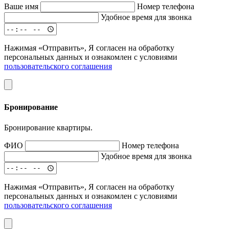
Ваше имя
Номер телефона
Удобное время для звонка
Нажимая «Отправить», Я согласен на обработку
персональных данных и ознакомлен с условиями
пользовательского соглашения
Бронирование
Бронирование квартиры.
ФИО
Номер телефона
Удобное время для звонка
Нажимая «Отправить», Я согласен на обработку
персональных данных и ознакомлен с условиями
пользовательского соглашения