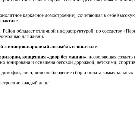
онолитное каркасное домостроение), сочетающая в себе высокую
практике.
. Район обладает отличной инфраструктурой, по соседству «Пар
еобходимо для жизни.
й жилищно-парковый ансамбль в эко-стиле
.
рритории, концепция «двор без машин»
, позволяющая создать
тно зонирована и оснащена беговой дорожкой, детскими, спорт
а, домофон, лифт, видеонаблюдение сбор и оплата коммунальных
астроение каждый день!