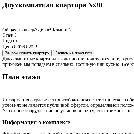
Двухкомнатная квартира
№30
2
Общая площадь
72,6 кв
Комнат
2
Этаж
3
Подъезд
1
Цена
8 036 820 ₽
Забронировать квартиру
Запись на просмотр
Двухкомнатные квартиры традиционно пользуются популярност
прихожей мы попадаем в спальню, гостиную или кухню. Все ком
План этажа
Информация о графических изображениях сантехнического обор
условиях не является публичной офертой, определяемой полож
Указанное оборудование не устанавливается, его стоимость не
Информация о комплексе
ЖК «Крылья» — это новый шаг в гражданском многоэтажном ст