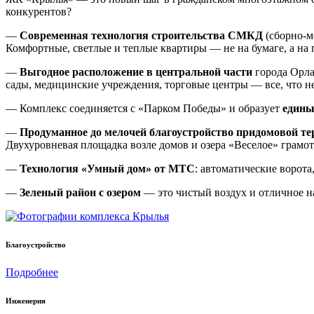
конкурентов?
—
Современная технология строительства СМКД
(сборно-м
Комфортные, светлые и теплые квартиры — не на бумаге, а на 
—
Выгодное расположение в центральной части
города Орла
сады, медицинские учреждения, торговые центры — все, что н
— Комплекс соединяется с «Парком Победы» и образует
едины
—
Продуманное до мелочей благоустройство придомовой те
Двухуровневая площадка возле домов и озера «Веселое» грамо
—
Технология «Умный дом» от МТС
: автоматические ворот
—
Зеленый район с озером
— это чистый воздух и отличное н
Благоустройство
Подробнее
Инженерия