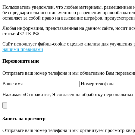
Пользователь уведомлен, что любые материалы, размещенные н
без предварительного письменного разрешения правообладателя
оставляет за собой право на взыскание штрафов, предусмотрен
Любая информация, представленная на данном сайте, носит и
статьи 437 ГК РФ.
Сайт использует файлы-cookie с целью анализа для улучшения р
нашими правилами
Перезвоните мне
Отправьте ваш номер телефона и мы обязательно Вам перезвон
Ваше имя
Номер телефона
Нажимая «Отправить», Я согласен на обработку персональных
Запись на просмотр
Отправьте ваш номер телефона и мы организуем просмотр ква