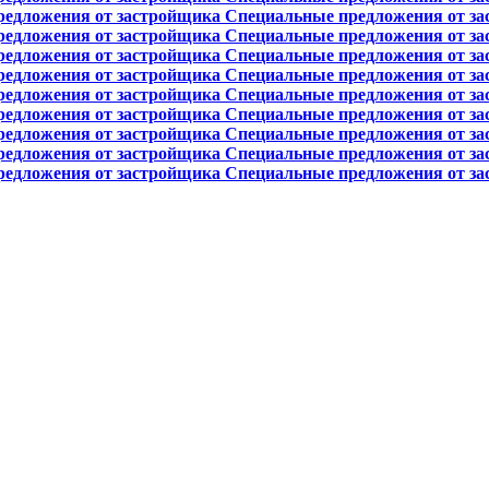
редложения от застройщика
Специальные предложения от з
редложения от застройщика
Специальные предложения от з
редложения от застройщика
Специальные предложения от з
редложения от застройщика
Специальные предложения от з
редложения от застройщика
Специальные предложения от з
редложения от застройщика
Специальные предложения от з
редложения от застройщика
Специальные предложения от з
редложения от застройщика
Специальные предложения от з
редложения от застройщика
Специальные предложения от з