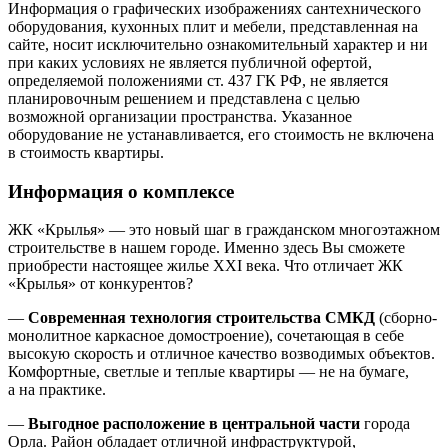
Информация о графических изображениях сантехнического
оборудования, кухонных плит и мебели, представленная на
сайте, носит исключительно ознакомительный характер и ни
при каких условиях не является публичной офертой,
определяемой положениями ст. 437 ГК РФ, не является
планировочным решением и представлена с целью
возможной организации пространства. Указанное
оборудование не устанавливается, его стоимость не включена
в стоимость квартиры.
Информация о комплексе
ЖК «Крылья» — это новый шаг в гражданском многоэтажном
строительстве в нашем городе. Именно здесь Вы сможете
приобрести настоящее жилье XXI века. Что отличает ЖК
«Крылья» от конкурентов?
—
Современная технология строительства СМКД
(сборно-
монолитное каркасное домостроение), сочетающая в себе
высокую скорость и отличное качество возводимых объектов.
Комфортные, светлые и теплые квартиры — не на бумаге,
а на практике.
—
Выгодное расположение в центральной части
города
Орла. Район обладает отличной инфраструктурой,