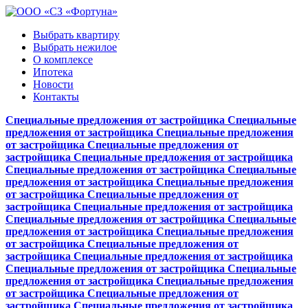
Выбрать квартиру
Выбрать нежилое
О комплексе
Ипотека
Новости
Контакты
Специальные предложения от застройщика
Специальные
предложения от застройщика
Специальные предложения
от застройщика
Специальные предложения от
застройщика
Специальные предложения от застройщика
Специальные предложения от застройщика
Специальные
предложения от застройщика
Специальные предложения
от застройщика
Специальные предложения от
застройщика
Специальные предложения от застройщика
Специальные предложения от застройщика
Специальные
предложения от застройщика
Специальные предложения
от застройщика
Специальные предложения от
застройщика
Специальные предложения от застройщика
Специальные предложения от застройщика
Специальные
предложения от застройщика
Специальные предложения
от застройщика
Специальные предложения от
застройщика
Специальные предложения от застройщика