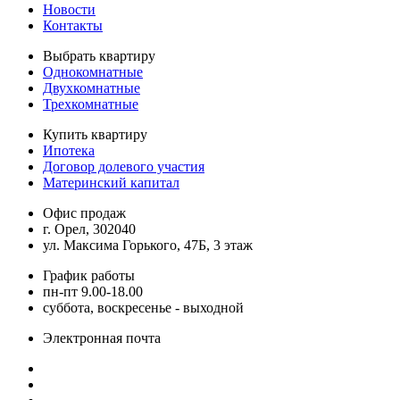
Новости
Контакты
Выбрать квартиру
Однокомнатные
Двухкомнатные
Трехкомнатные
Купить квартиру
Ипотека
Договор долевого участия
Материнский капитал
Офис продаж
г. Орел, 302040
ул. Максима Горького, 47Б, 3 этаж
График работы
пн-пт 9.00-18.00
суббота, воскресенье - выходной
Электронная почта