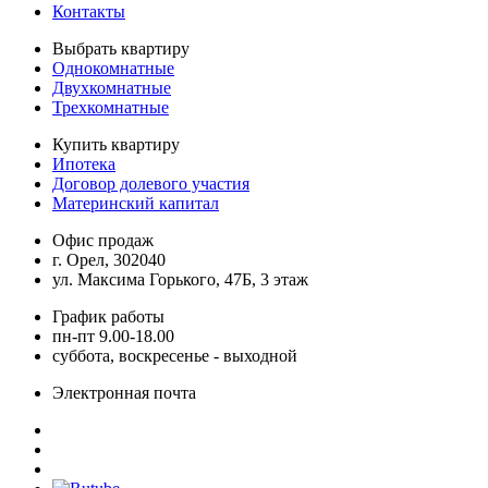
Контакты
Выбрать квартиру
Однокомнатные
Двухкомнатные
Трехкомнатные
Купить квартиру
Ипотека
Договор долевого участия
Материнский капитал
Офис продаж
г. Орел, 302040
ул. Максима Горького, 47Б, 3 этаж
График работы
пн-пт 9.00-18.00
суббота, воскресенье - выходной
Электронная почта