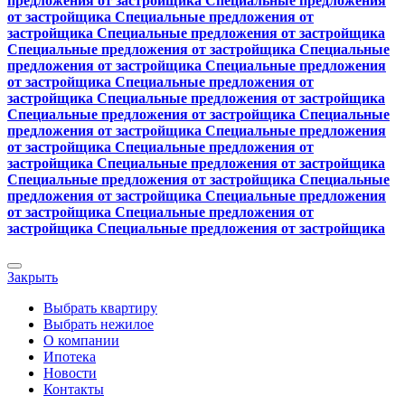
предложения от застройщика
Специальные предложения
от застройщика
Специальные предложения от
застройщика
Специальные предложения от застройщика
Специальные предложения от застройщика
Специальные
предложения от застройщика
Специальные предложения
от застройщика
Специальные предложения от
застройщика
Специальные предложения от застройщика
Специальные предложения от застройщика
Специальные
предложения от застройщика
Специальные предложения
от застройщика
Специальные предложения от
застройщика
Специальные предложения от застройщика
Специальные предложения от застройщика
Специальные
предложения от застройщика
Специальные предложения
от застройщика
Специальные предложения от
застройщика
Специальные предложения от застройщика
Закрыть
Выбрать квартиру
Выбрать нежилое
О компании
Ипотека
Новости
Контакты