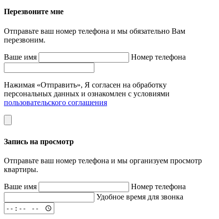
Перезвоните мне
Отправьте ваш номер телефона и мы обязательно Вам
перезвоним.
Ваше имя
Номер телефона
Нажимая «Отправить», Я согласен на обработку
персональных данных и ознакомлен с условиями
пользовательского соглашения
Запись на просмотр
Отправьте ваш номер телефона и мы организуем просмотр
квартиры.
Ваше имя
Номер телефона
Удобное время для звонка