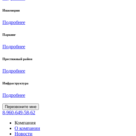
Инженерия
Подробнее
Паркинг
Подробнее
Престижный район
Подробнее
Инфраструктура
Подробнее
Перезвоните мне
8-960-649-58-62
Компания
О компании
Новости