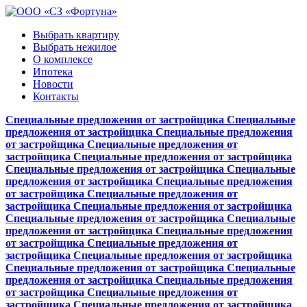
Выбрать квартиру
Выбрать нежилое
О комплексе
Ипотека
Новости
Контакты
Специальные предложения от застройщика
Специальные
предложения от застройщика
Специальные предложения
от застройщика
Специальные предложения от
застройщика
Специальные предложения от застройщика
Специальные предложения от застройщика
Специальные
предложения от застройщика
Специальные предложения
от застройщика
Специальные предложения от
застройщика
Специальные предложения от застройщика
Специальные предложения от застройщика
Специальные
предложения от застройщика
Специальные предложения
от застройщика
Специальные предложения от
застройщика
Специальные предложения от застройщика
Специальные предложения от застройщика
Специальные
предложения от застройщика
Специальные предложения
от застройщика
Специальные предложения от
застройщика
Специальные предложения от застройщика