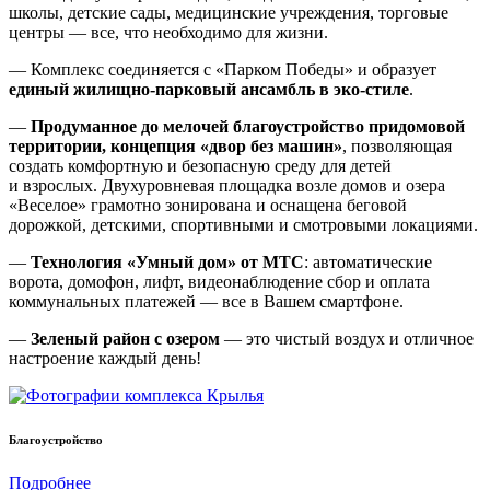
школы, детские сады, медицинские учреждения, торговые
центры — все, что необходимо для жизни.
— Комплекс соединяется с «Парком Победы» и образует
единый жилищно-парковый ансамбль в эко-стиле
.
—
Продуманное до мелочей благоустройство придомовой
территории, концепция «двор без машин»
, позволяющая
создать комфортную и безопасную среду для детей
и взрослых. Двухуровневая площадка возле домов и озера
«Веселое» грамотно зонирована и оснащена беговой
дорожкой, детскими, спортивными и смотровыми локациями.
—
Технология «Умный дом» от МТС
: автоматические
ворота, домофон, лифт, видеонаблюдение сбор и оплата
коммунальных платежей — все в Вашем смартфоне.
—
Зеленый район с озером
— это чистый воздух и отличное
настроение каждый день!
Благоустройство
Подробнее