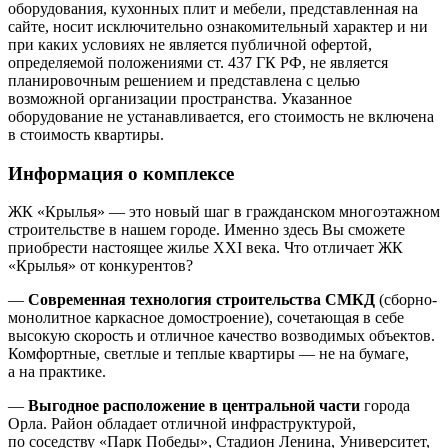
оборудования, кухонных плит и мебели, представленная на
сайте, носит исключительно ознакомительный характер и ни
при каких условиях не является публичной офертой,
определяемой положениями ст. 437 ГК РФ, не является
планировочным решением и представлена с целью
возможной организации пространства. Указанное
оборудование не устанавливается, его стоимость не включена
в стоимость квартиры.
Информация о комплексе
ЖК «Крылья» — это новый шаг в гражданском многоэтажном
строительстве в нашем городе. Именно здесь Вы сможете
приобрести настоящее жилье XXI века. Что отличает ЖК
«Крылья» от конкурентов?
—
Современная технология строительства СМКД
(сборно-
монолитное каркасное домостроение), сочетающая в себе
высокую скорость и отличное качество возводимых объектов.
Комфортные, светлые и теплые квартиры — не на бумаге,
а на практике.
—
Выгодное расположение в центральной части
города
Орла. Район обладает отличной инфраструктурой,
по соседству «Парк Победы», Стадион Ленина, Университет,