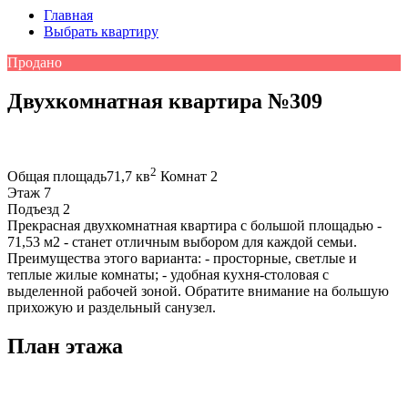
Главная
Выбрать квартиру
Продано
Двухкомнатная квартира
№309
2
Общая площадь
71,7 кв
Комнат
2
Этаж
7
Подъезд
2
Прекрасная двухкомнатная квартира с большой площадью -
71,53 м2 - станет отличным выбором для каждой семьи.
Преимущества этого варианта: - просторные, светлые и
теплые жилые комнаты; - удобная кухня-столовая с
выделенной рабочей зоной. Обратите внимание на большую
прихожую и раздельный санузел.
План этажа