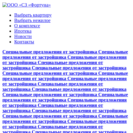
Выбрать квартиру
Выбрать нежилое
О комплексе
Ипотека
Новости
Контакты
Специальные предложения от застройщика
Специальные
предложения от застройщика
Специальные предложения
от застройщика
Специальные предложения от
застройщика
Специальные предложения от застройщика
Специальные предложения от застройщика
Специальные
предложения от застройщика
Специальные предложения
от застройщика
Специальные предложения от
застройщика
Специальные предложения от застройщика
Специальные предложения от застройщика
Специальные
предложения от застройщика
Специальные предложения
от застройщика
Специальные предложения от
застройщика
Специальные предложения от застройщика
Специальные предложения от застройщика
Специальные
предложения от застройщика
Специальные предложения
от застройщика
Специальные предложения от
застройщика
Специальные предложения от застройщика