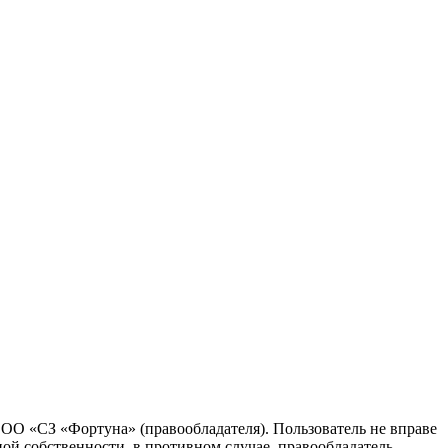
ООО «СЗ «Фортуна» (правообладателя). Пользователь не вправе
ой собственности, в противном случае, правообладатель