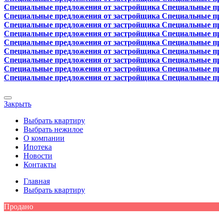
Специальные предложения от застройщика
Специальные п
Специальные предложения от застройщика
Специальные п
Специальные предложения от застройщика
Специальные п
Специальные предложения от застройщика
Специальные п
Специальные предложения от застройщика
Специальные п
Специальные предложения от застройщика
Специальные п
Специальные предложения от застройщика
Специальные п
Специальные предложения от застройщика
Специальные п
Специальные предложения от застройщика
Специальные п
Закрыть
Выбрать квартиру
Выбрать нежилое
О компании
Ипотека
Новости
Контакты
Главная
Выбрать квартиру
Продано