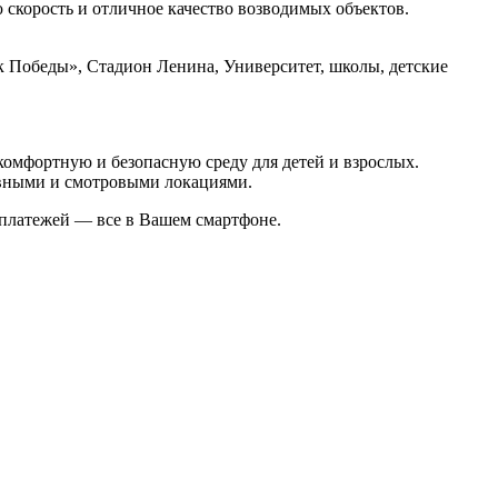
 скорость и отличное качество возводимых объектов.
к Победы», Стадион Ленина, Университет, школы, детские
 комфортную и безопасную среду для детей и взрослых.
ивными и смотровыми локациями.
 платежей — все в Вашем смартфоне.