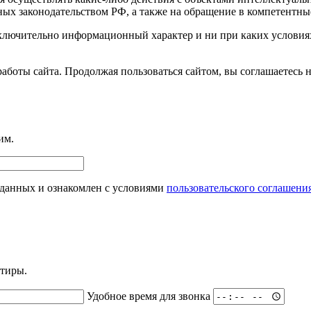
ных законодательством РФ, а также на обращение в компетентны
сключительно информационный характер и ни при каких условия
аботы сайта. Продолжая пользоваться сайтом, вы соглашаетесь н
им.
 данных и ознакомлен с условиями
пользовательского соглашени
ртиры.
Удобное время для звонка