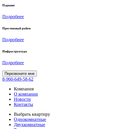
Паркинг
Подробнее
Престижный район
Подробнее
Инфраструктура
Подробнее
Перезвоните мне
8-960-649-58-62
Компания
О компании
Новости
Контакты
Выбрать квартиру
Однокомнатные
Двухкомнатные