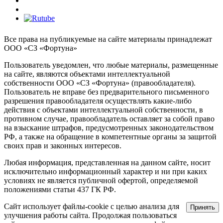
Все права на публикуемые на сайте материалы принадлежат
ООО «СЗ «Фортуна»
Пользователь уведомлен, что любые материалы, размещенные
на сайте, являются объектами интеллектуальной
собственности ООО «СЗ «Фортуна» (правообладателя).
Пользователь не вправе без предварительного письменного
разрешения правообладателя осуществлять какие-либо
действия с объектами интеллектуальной собственности, в
противном случае, правообладатель оставляет за собой право
на взыскание штрафов, предусмотренных законодательством
РФ, а также на обращение в компетентные органы за защитой
своих прав и законных интересов.
Любая информация, представленная на данном сайте, носит
исключительно информационный характер и ни при каких
условиях не является публичной офертой, определяемой
положениями статьи 437 ГК РФ.
Сайт использует файлы-cookie с целью анализа для
Принять
улучшения работы сайта. Продолжая пользоваться