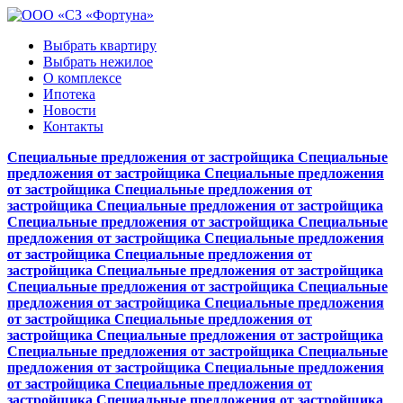
Выбрать квартиру
Выбрать нежилое
О комплексе
Ипотека
Новости
Контакты
Специальные предложения от застройщика
Специальные
предложения от застройщика
Специальные предложения
от застройщика
Специальные предложения от
застройщика
Специальные предложения от застройщика
Специальные предложения от застройщика
Специальные
предложения от застройщика
Специальные предложения
от застройщика
Специальные предложения от
застройщика
Специальные предложения от застройщика
Специальные предложения от застройщика
Специальные
предложения от застройщика
Специальные предложения
от застройщика
Специальные предложения от
застройщика
Специальные предложения от застройщика
Специальные предложения от застройщика
Специальные
предложения от застройщика
Специальные предложения
от застройщика
Специальные предложения от
застройщика
Специальные предложения от застройщика