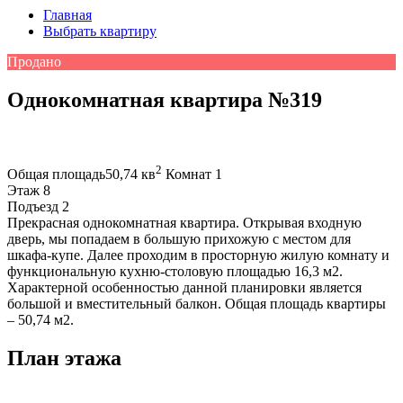
Главная
Выбрать квартиру
Продано
Однокомнатная квартира
№319
2
Общая площадь
50,74 кв
Комнат
1
Этаж
8
Подъезд
2
Прекрасная однокомнатная квартира. Открывая входную
дверь, мы попадаем в большую прихожую с местом для
шкафа-купе. Далее проходим в просторную жилую комнату и
функциональную кухню-столовую площадью 16,3 м2.
Характерной особенностью данной планировки является
большой и вместительный балкон. Общая площадь квартиры
– 50,74 м2.
План этажа