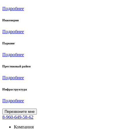
Подробнее
Инженерия
Подробнее
Паркинг
Подробнее
Престижный район
Подробнее
Инфраструктура
Подробнее
Перезвоните мне
8-960-649-58-62
Компания