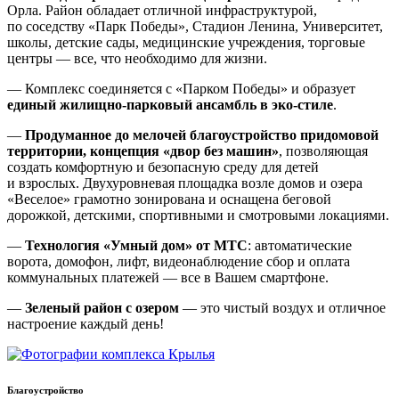
Орла. Район обладает отличной инфраструктурой,
по соседству «Парк Победы», Стадион Ленина, Университет,
школы, детские сады, медицинские учреждения, торговые
центры — все, что необходимо для жизни.
— Комплекс соединяется с «Парком Победы» и образует
единый жилищно-парковый ансамбль в эко-стиле
.
—
Продуманное до мелочей благоустройство придомовой
территории, концепция «двор без машин»
, позволяющая
создать комфортную и безопасную среду для детей
и взрослых. Двухуровневая площадка возле домов и озера
«Веселое» грамотно зонирована и оснащена беговой
дорожкой, детскими, спортивными и смотровыми локациями.
—
Технология «Умный дом» от МТС
: автоматические
ворота, домофон, лифт, видеонаблюдение сбор и оплата
коммунальных платежей — все в Вашем смартфоне.
—
Зеленый район с озером
— это чистый воздух и отличное
настроение каждый день!
Благоустройство