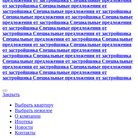
предложения от застройщика
Специальные предложения
от застройщика
Специальные предложения от
застройщика
Специальные предложения от застройщика
Специальные предложения от застройщика
Специальные
предложения от застройщика
Специальные предложения
от застройщика
Специальные предложения от
застройщика
Специальные предложения от застройщика
Специальные предложения от застройщика
Специальные
предложения от застройщика
Специальные предложения
от застройщика
Специальные предложения от
застройщика
Специальные предложения от застройщика
Специальные предложения от застройщика
Специальные
предложения от застройщика
Специальные предложения
от застройщика
Специальные предложения от
застройщика
Специальные предложения от застройщика
Закрыть
Выбрать квартиру
Выбрать нежилое
О компании
Ипотека
Новости
Контакты