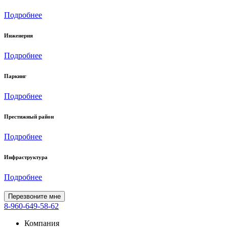
Подробнее
Инженерия
Подробнее
Паркинг
Подробнее
Престижный район
Подробнее
Инфраструктура
Подробнее
Перезвоните мне
8-960-649-58-62
Компания