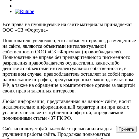
Все права на публикуемые на сайте материалы принадлежат
ООО «СЗ «Фортуна»
Пользователь уведомлен, что любые материалы, размещенные
на сайте, являются объектами интеллектуальной
собственности ООО «СЗ «Фортуна» (правообладателя).
Пользователь не вправе без предварительного письменного
разрешения правообладателя осуществлять какие-либо
действия с объектами интеллектуальной собственности, в
противном случае, правообладатель оставляет за собой право
на взыскание штрафов, предусмотренных законодательством
РФ, а также на обращение в компетентные органы за защитой
своих прав и законных интересов.
Любая информация, представленная на данном сайте, носит
исключительно информационный характер и ни при каких
условиях не является публичной офертой, определяемой
положениями статьи 437 ГК РФ.
Сайт использует файлы-cookie с целью анализа для
Принять
улучшения работы сайта. Продолжая пользоваться