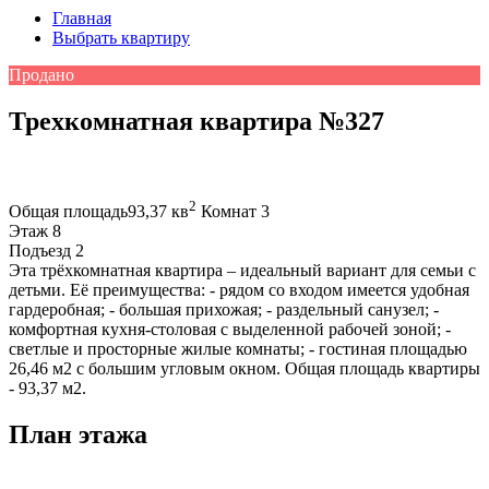
Главная
Выбрать квартиру
Продано
Трехкомнатная квартира
№327
2
Общая площадь
93,37 кв
Комнат
3
Этаж
8
Подъезд
2
Эта трёхкомнатная квартира – идеальный вариант для семьи с
детьми. Её преимущества: - рядом со входом имеется удобная
гардеробная; - большая прихожая; - раздельный санузел; -
комфортная кухня-столовая с выделенной рабочей зоной; -
светлые и просторные жилые комнаты; - гостиная площадью
26,46 м2 с большим угловым окном. Общая площадь квартиры
- 93,37 м2.
План этажа