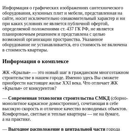
Информация о графических изображениях сантехнического
оборудования, кухонных плит и мебели, представленная на
сайте, носит исключительно ознакомительный характер и ни
при каких условиях не является публичной офертой,
определяемой положениями ст. 437 ГК РФ, не является
планировочным решением и представлена с целью
возможной организации пространства. Указанное
оборудование не устанавливается, его стоимость не включена
в стоимость квартиры.
Информация о комплексе
ЖК «Крылья» — это новый шаг в гражданском многоэтажном
строительстве в нашем городе. Именно здесь Вы сможете
приобрести настоящее жилье XXI века. Что отличает ЖК
«Крылья» от конкурентов?
—
Современная технология строительства СМКД
(сборно-
монолитное каркасное домостроение), сочетающая в себе
высокую скорость и отличное качество возводимых объектов.
Комфортные, светлые и теплые квартиры — не на бумаге,
а на практике.
—
Выгодное расположение в центральной части
города