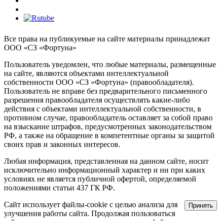
Все права на публикуемые на сайте материалы принадлежат
ООО «СЗ «Фортуна»
Пользователь уведомлен, что любые материалы, размещенные
на сайте, являются объектами интеллектуальной
собственности ООО «СЗ «Фортуна» (правообладателя).
Пользователь не вправе без предварительного письменного
разрешения правообладателя осуществлять какие-либо
действия с объектами интеллектуальной собственности, в
противном случае, правообладатель оставляет за собой право
на взыскание штрафов, предусмотренных законодательством
РФ, а также на обращение в компетентные органы за защитой
своих прав и законных интересов.
Любая информация, представленная на данном сайте, носит
исключительно информационный характер и ни при каких
условиях не является публичной офертой, определяемой
положениями статьи 437 ГК РФ.
Сайт использует файлы-cookie с целью анализа для
Принять
улучшения работы сайта. Продолжая пользоваться