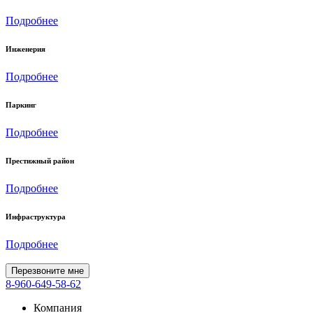
Подробнее
Инженерия
Подробнее
Паркинг
Подробнее
Престижный район
Подробнее
Инфраструктура
Подробнее
Перезвоните мне
8-960-649-58-62
Компания