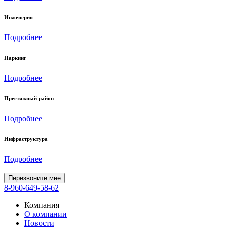
Инженерия
Подробнее
Паркинг
Подробнее
Престижный район
Подробнее
Инфраструктура
Подробнее
Перезвоните мне
8-960-649-58-62
Компания
О компании
Новости