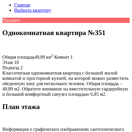
Главная
Выбрать квартиру
Продано
Однокомнатная квартира
№351
2
Общая площадь
49,89 кв
Комнат
1
Этаж
10
Подъезд
2
Классическая однокомнатная квартира с большой жилой
комнатой и просторной кухней, на которой можно разместить
обеденную зону для нескольких человек. Общая площадь –
49,89 м2. Обратите внимание на вместительную гардеробную
и большой комфортный санузел площадью 6,85 м2.
План этажа
Информация о графических изображениях сантехнического