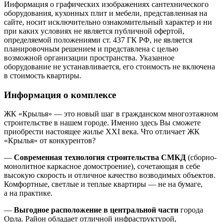
Информация о графических изображениях сантехнического
оборудования, кухонных плит и мебели, представленная на
сайте, носит исключительно ознакомительный характер и ни
при каких условиях не является публичной офертой,
определяемой положениями ст. 437 ГК РФ, не является
планировочным решением и представлена с целью
возможной организации пространства. Указанное
оборудование не устанавливается, его стоимость не включена
в стоимость квартиры.
Информация о комплексе
ЖК «Крылья» — это новый шаг в гражданском многоэтажном
строительстве в нашем городе. Именно здесь Вы сможете
приобрести настоящее жилье XXI века. Что отличает ЖК
«Крылья» от конкурентов?
—
Современная технология строительства СМКД
(сборно-
монолитное каркасное домостроение), сочетающая в себе
высокую скорость и отличное качество возводимых объектов.
Комфортные, светлые и теплые квартиры — не на бумаге,
а на практике.
—
Выгодное расположение в центральной части
города
Орла. Район обладает отличной инфраструктурой,