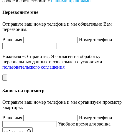
cookie в соответствии с
нашими правилами
Перезвоните мне
Отправьте ваш номер телефона и мы обязательно Вам
перезвоним.
Ваше имя
Номер телефона
Нажимая «Отправить», Я согласен на обработку
персональных данных и ознакомлен с условиями
пользовательского соглашения
Запись на просмотр
Отправьте ваш номер телефона и мы организуем просмотр
квартиры.
Ваше имя
Номер телефона
Удобное время для звонка