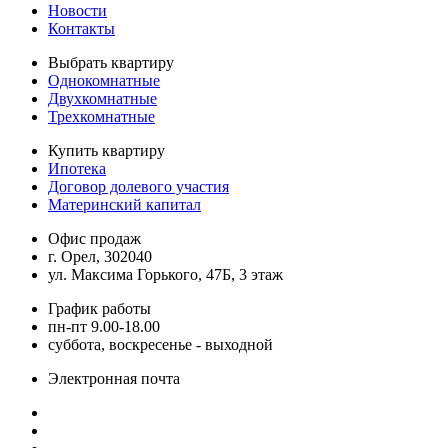
Новости
Контакты
Выбрать квартиру
Однокомнатные
Двухкомнатные
Трехкомнатные
Купить квартиру
Ипотека
Договор долевого участия
Материнский капитал
Офис продаж
г. Орел, 302040
ул. Максима Горького, 47Б, 3 этаж
График работы
пн-пт 9.00-18.00
суббота, воскресенье - выходной
Электронная почта