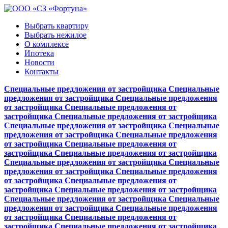
Выбрать квартиру
Выбрать нежилое
О комплексе
Ипотека
Новости
Контакты
Специальные предложения от застройщика
Специальные
предложения от застройщика
Специальные предложения
от застройщика
Специальные предложения от
застройщика
Специальные предложения от застройщика
Специальные предложения от застройщика
Специальные
предложения от застройщика
Специальные предложения
от застройщика
Специальные предложения от
застройщика
Специальные предложения от застройщика
Специальные предложения от застройщика
Специальные
предложения от застройщика
Специальные предложения
от застройщика
Специальные предложения от
застройщика
Специальные предложения от застройщика
Специальные предложения от застройщика
Специальные
предложения от застройщика
Специальные предложения
от застройщика
Специальные предложения от
застройщика
Специальные предложения от застройщика