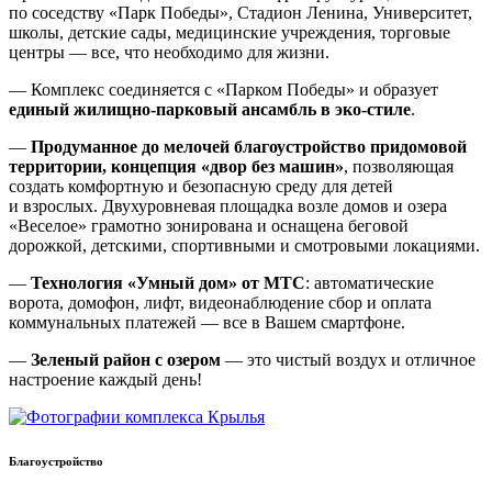
по соседству «Парк Победы», Стадион Ленина, Университет,
школы, детские сады, медицинские учреждения, торговые
центры — все, что необходимо для жизни.
— Комплекс соединяется с «Парком Победы» и образует
единый жилищно-парковый ансамбль в эко-стиле
.
—
Продуманное до мелочей благоустройство придомовой
территории, концепция «двор без машин»
, позволяющая
создать комфортную и безопасную среду для детей
и взрослых. Двухуровневая площадка возле домов и озера
«Веселое» грамотно зонирована и оснащена беговой
дорожкой, детскими, спортивными и смотровыми локациями.
—
Технология «Умный дом» от МТС
: автоматические
ворота, домофон, лифт, видеонаблюдение сбор и оплата
коммунальных платежей — все в Вашем смартфоне.
—
Зеленый район с озером
— это чистый воздух и отличное
настроение каждый день!
Благоустройство