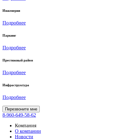
Инженерия
Подробнее
Паркинг
Подробнее
Престижный район
Подробнее
Инфраструктура
Подробнее
Перезвоните мне
8-960-649-58-62
Компания
О компании
Новости