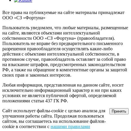
Все права на публикуемые на сайте материалы принадлежат
ООО «СЗ «Фортуна»
Пользователь уведомлен, что любые материалы, размещенные
на сайте, являются объектами интеллектуальной
собственности ООО «СЗ «Фортуна» (правообладателя).
Пользователь не вправе без предварительного письменного
разрешения правообладателя осуществлять какие-либо
действия с объектами интеллектуальной собственности, в
противном случае, правообладатель оставляет за собой право
на взыскание штрафов, предусмотренных законодательством
РФ, а также на обращение в компетентные органы за защитой
своих прав и законных интересов.
Любая информация, представленная на данном сайте, носит
исключительно информационный характер и ни при каких
условиях не является публичной офертой, определяемой
положениями статьи 437 ГК РФ.
Сайт использует файлы-cookie с целью анализа для
Принять
улучшения работы сайта. Продолжая пользоваться
сайтом, вы соглашаетесь на использование файлов-
cookie в соответствии с
нашими правилами