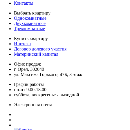
Контакты
Выбрать квартиру
Однокомнатные
Двухкомнатные
Трехкомнатные
Купить квартиру
Ипотека
Договор долевого участия
Материнский капитал
Офис продаж
г. Орел, 302040
ул. Максима Горького, 47Б, 3 этаж
График работы
пн-пт 9.00-18.00
суббота, воскресенье - выходной
Электронная почта