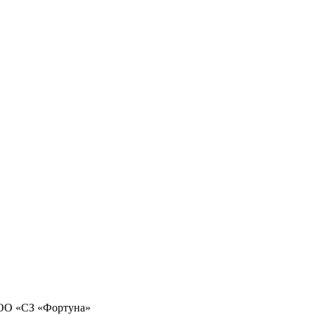
ООО «СЗ «Фортуна»