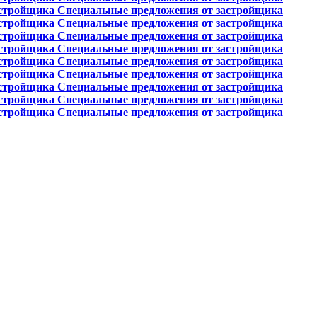
астройщика
Специальные предложения от застройщика
астройщика
Специальные предложения от застройщика
астройщика
Специальные предложения от застройщика
астройщика
Специальные предложения от застройщика
астройщика
Специальные предложения от застройщика
астройщика
Специальные предложения от застройщика
астройщика
Специальные предложения от застройщика
астройщика
Специальные предложения от застройщика
астройщика
Специальные предложения от застройщика