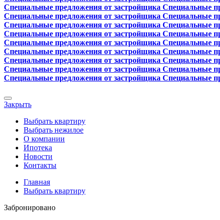
Специальные предложения от застройщика
Специальные п
Специальные предложения от застройщика
Специальные п
Специальные предложения от застройщика
Специальные п
Специальные предложения от застройщика
Специальные п
Специальные предложения от застройщика
Специальные п
Специальные предложения от застройщика
Специальные п
Специальные предложения от застройщика
Специальные п
Специальные предложения от застройщика
Специальные п
Специальные предложения от застройщика
Специальные п
Закрыть
Выбрать квартиру
Выбрать нежилое
О компании
Ипотека
Новости
Контакты
Главная
Выбрать квартиру
Забронировано