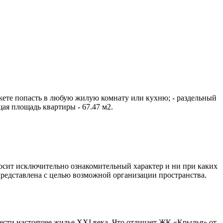
ожете попасть в любую жилую комнату или кухню; - раздельный
щая площадь квартиры - 67.47 м2.
носит исключительно ознакомительный характер и ни при каких
представлена с целью возможной организации пространства.
сти настоящее жилье XXI века. Что отличает ЖК «Крылья» от