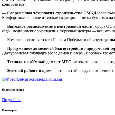
конкурентов?
—
Современная технология строительства СМКД
(сборно-м
Комфортные, светлые и теплые квартиры — не на бумаге, а на 
—
Выгодное расположение в центральной части
города Орла
сады, медицинские учреждения, торговые центры — все, что н
— Комплекс соединяется с «Парком Победы» и образует
едины
—
Продуманное до мелочей благоустройство придомовой те
Двухуровневая площадка возле домов и озера «Веселое» грамо
—
Технология «Умный дом» от МТС
: автоматические ворот
—
Зеленый район с озером
— это чистый воздух и отличное н
Благоустройство
Подробнее
Инженерия