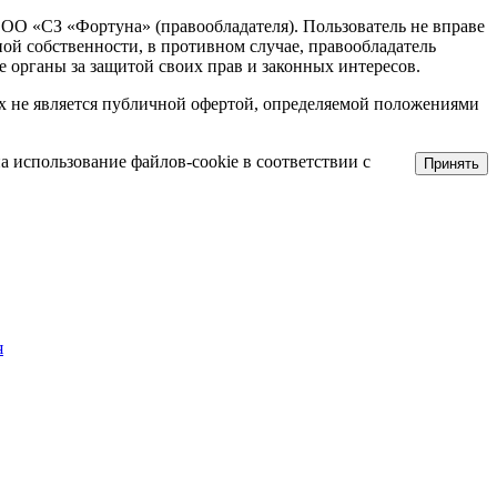
ООО «СЗ «Фортуна» (правообладателя). Пользователь не вправе
ой собственности, в противном случае, правообладатель
е органы за защитой своих прав и законных интересов.
х не является публичной офертой, определяемой положениями
а использование файлов-cookie в соответствии с
Принять
я