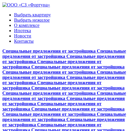
Выбрать квартиру
Выбрать нежилое
О комплексе
Ипотека
Новости
Контакты
Специальные предложения от застройщика
Специальные
предложения от застройщика
Специальные предложения
от застройщика
Специальные предложения от
застройщика
Специальные предложения от застройщика
Специальные предложения от застройщика
Специальные
предложения от застройщика
Специальные предложения
от застройщика
Специальные предложения от
застройщика
Специальные предложения от застройщика
Специальные предложения от застройщика
Специальные
предложения от застройщика
Специальные предложения
от застройщика
Специальные предложения от
застройщика
Специальные предложения от застройщика
Специальные предложения от застройщика
Специальные
предложения от застройщика
Специальные предложения
от застройщика
Специальные предложения от
застройщика
Специальные предложения от застройщика