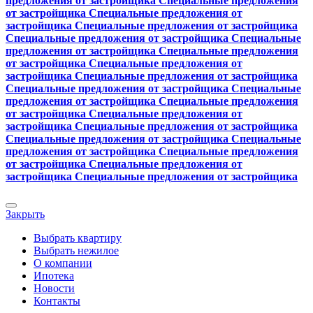
предложения от застройщика
Специальные предложения
от застройщика
Специальные предложения от
застройщика
Специальные предложения от застройщика
Специальные предложения от застройщика
Специальные
предложения от застройщика
Специальные предложения
от застройщика
Специальные предложения от
застройщика
Специальные предложения от застройщика
Специальные предложения от застройщика
Специальные
предложения от застройщика
Специальные предложения
от застройщика
Специальные предложения от
застройщика
Специальные предложения от застройщика
Специальные предложения от застройщика
Специальные
предложения от застройщика
Специальные предложения
от застройщика
Специальные предложения от
застройщика
Специальные предложения от застройщика
Закрыть
Выбрать квартиру
Выбрать нежилое
О компании
Ипотека
Новости
Контакты