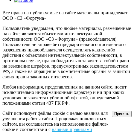
Все права на публикуемые на сайте материалы принадлежат
ООО «СЗ «Фортуна»
Пользователь уведомлен, что любые материалы, размещенные
на сайте, являются объектами интеллектуальной
собственности ООО «СЗ «Фортуна» (правообладателя).
Пользователь не вправе без предварительного письменного
разрешения правообладателя осуществлять какие-либо
действия с объектами интеллектуальной собственности, в
противном случае, правообладатель оставляет за собой право
на взыскание штрафов, предусмотренных законодательством
РФ, а также на обращение в компетентные органы за защитой
своих прав и законных интересов.
Любая информация, представленная на данном сайте, носит
исключительно информационный характер и ни при каких
условиях не является публичной офертой, определяемой
положениями статьи 437 ГК РФ.
Сайт использует файлы-cookie с целью анализа для
Принять
улучшения работы сайта. Продолжая пользоваться
сайтом, вы соглашаетесь на использование файлов-
cookie в соответствии с
нашими правилами