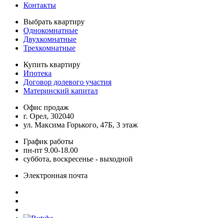
Контакты
Выбрать квартиру
Однокомнатные
Двухкомнатные
Трехкомнатные
Купить квартиру
Ипотека
Договор долевого участия
Материнский капитал
Офис продаж
г. Орел, 302040
ул. Максима Горького, 47Б, 3 этаж
График работы
пн-пт 9.00-18.00
суббота, воскресенье - выходной
Электронная почта