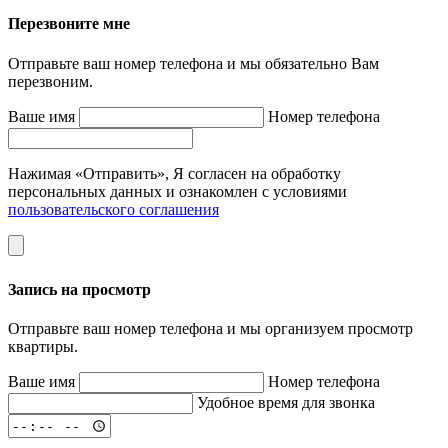
Перезвоните мне
Отправьте ваш номер телефона и мы обязательно Вам
перезвоним.
Ваше имя
Номер телефона
Нажимая «Отправить», Я согласен на обработку
персональных данных и ознакомлен с условиями
пользовательского соглашения
Запись на просмотр
Отправьте ваш номер телефона и мы организуем просмотр
квартиры.
Ваше имя
Номер телефона
Удобное время для звонка