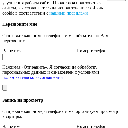
улучшения работы сайта. Продолжая пользоваться
сайтом, вы соглашаетесь на использование файлов-
cookie в соответствии с
нашими правилами
Перезвоните мне
Отправьте ваш номер телефона и мы обязательно Вам
перезвоним.
Ваше имя
Номер телефона
Нажимая «Отправить», Я согласен на обработку
персональных данных и ознакомлен с условиями
пользовательского соглашения
Запись на просмотр
Отправьте ваш номер телефона и мы организуем просмотр
квартиры.
Ваше имя
Номер телефона