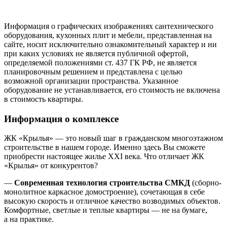
Информация о графических изображениях сантехнического
оборудования, кухонных плит и мебели, представленная на
сайте, носит исключительно ознакомительный характер и ни
при каких условиях не является публичной офертой,
определяемой положениями ст. 437 ГК РФ, не является
планировочным решением и представлена с целью
возможной организации пространства. Указанное
оборудование не устанавливается, его стоимость не включена
в стоимость квартиры.
Информация о комплексе
ЖК «Крылья» — это новый шаг в гражданском многоэтажном
строительстве в нашем городе. Именно здесь Вы сможете
приобрести настоящее жилье XXI века. Что отличает ЖК
«Крылья» от конкурентов?
—
Современная технология строительства СМКД
(сборно-
монолитное каркасное домостроение), сочетающая в себе
высокую скорость и отличное качество возводимых объектов.
Комфортные, светлые и теплые квартиры — не на бумаге,
а на практике.