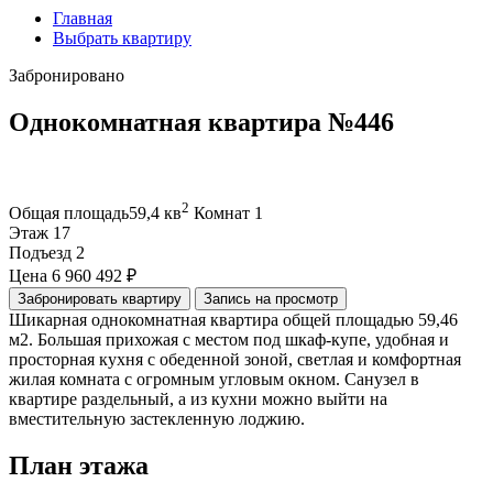
Главная
Выбрать квартиру
Забронировано
Однокомнатная квартира
№446
2
Общая площадь
59,4 кв
Комнат
1
Этаж
17
Подъезд
2
Цена
6 960 492 ₽
Забронировать квартиру
Запись на просмотр
Шикарная однокомнатная квартира общей площадью 59,46
м2. Большая прихожая с местом под шкаф-купе, удобная и
просторная кухня с обеденной зоной, светлая и комфортная
жилая комната с огромным угловым окном. Санузел в
квартире раздельный, а из кухни можно выйти на
вместительную застекленную лоджию.
План этажа