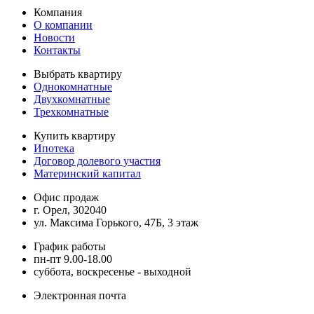
Компания
О компании
Новости
Контакты
Выбрать квартиру
Однокомнатные
Двухкомнатные
Трехкомнатные
Купить квартиру
Ипотека
Договор долевого участия
Материнский капитал
Офис продаж
г. Орел, 302040
ул. Максима Горького, 47Б, 3 этаж
График работы
пн-пт 9.00-18.00
суббота, воскресенье - выходной
Электронная почта