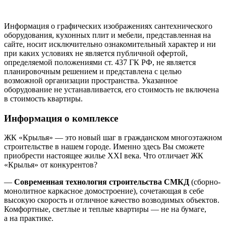
Информация о графических изображениях сантехнического
оборудования, кухонных плит и мебели, представленная на
сайте, носит исключительно ознакомительный характер и ни
при каких условиях не является публичной офертой,
определяемой положениями ст. 437 ГК РФ, не является
планировочным решением и представлена с целью
возможной организации пространства. Указанное
оборудование не устанавливается, его стоимость не включена
в стоимость квартиры.
Информация о комплексе
ЖК «Крылья» — это новый шаг в гражданском многоэтажном
строительстве в нашем городе. Именно здесь Вы сможете
приобрести настоящее жилье XXI века. Что отличает ЖК
«Крылья» от конкурентов?
—
Современная технология строительства СМКД
(сборно-
монолитное каркасное домостроение), сочетающая в себе
высокую скорость и отличное качество возводимых объектов.
Комфортные, светлые и теплые квартиры — не на бумаге,
а на практике.