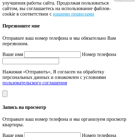
улучшения работы сайта. Продолжая пользоваться
сайтом, вы соглашаетесь на использование файлов-
cookie в соответствии с
нашими правилами
Перезвоните мне
Отправьте ваш номер телефона и мы обязательно Вам
перезвоним.
Ваше имя
Номер телефона
Нажимая «Отправить», Я согласен на обработку
персональных данных и ознакомлен с условиями
пользовательского соглашения
Запись на просмотр
Отправьте ваш номер телефона и мы организуем просмотр
квартиры.
Ваше имя
Номер телефона