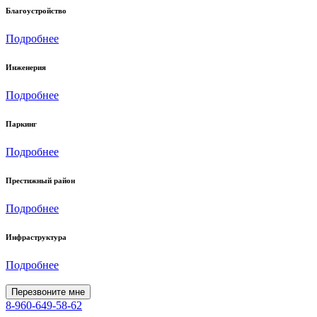
Благоустройство
Подробнее
Инженерия
Подробнее
Паркинг
Подробнее
Престижный район
Подробнее
Инфраструктура
Подробнее
Перезвоните мне
8-960-649-58-62