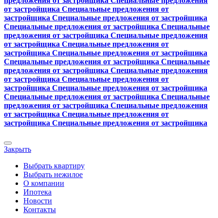
предложения от застройщика
Специальные предложения
от застройщика
Специальные предложения от
застройщика
Специальные предложения от застройщика
Специальные предложения от застройщика
Специальные
предложения от застройщика
Специальные предложения
от застройщика
Специальные предложения от
застройщика
Специальные предложения от застройщика
Специальные предложения от застройщика
Специальные
предложения от застройщика
Специальные предложения
от застройщика
Специальные предложения от
застройщика
Специальные предложения от застройщика
Специальные предложения от застройщика
Специальные
предложения от застройщика
Специальные предложения
от застройщика
Специальные предложения от
застройщика
Специальные предложения от застройщика
Закрыть
Выбрать квартиру
Выбрать нежилое
О компании
Ипотека
Новости
Контакты