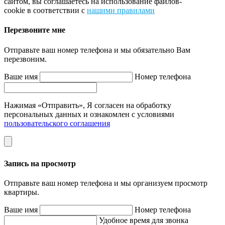
сайтом, вы соглашаетесь на использование файлов-
cookie в соответствии с
нашими правилами
Перезвоните мне
Отправьте ваш номер телефона и мы обязательно Вам
перезвоним.
Ваше имя
Номер телефона
Нажимая «Отправить», Я согласен на обработку
персональных данных и ознакомлен с условиями
пользовательского соглашения
Запись на просмотр
Отправьте ваш номер телефона и мы организуем просмотр
квартиры.
Ваше имя
Номер телефона
Удобное время для звонка