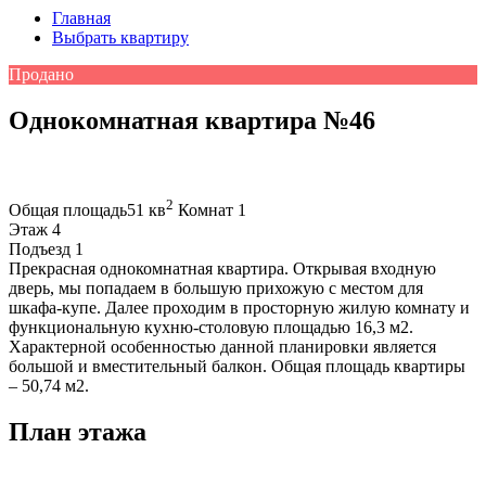
Главная
Выбрать квартиру
Продано
Однокомнатная квартира
№46
2
Общая площадь
51 кв
Комнат
1
Этаж
4
Подъезд
1
Прекрасная однокомнатная квартира. Открывая входную
дверь, мы попадаем в большую прихожую с местом для
шкафа-купе. Далее проходим в просторную жилую комнату и
функциональную кухню-столовую площадью 16,3 м2.
Характерной особенностью данной планировки является
большой и вместительный балкон. Общая площадь квартиры
– 50,74 м2.
План этажа