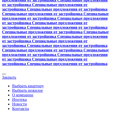
предложения от застройщика
Специальные предложения
от застройщика
Специальные предложения от
застройщика
Специальные предложения от застройщика
Специальные предложения от застройщика
Специальные
предложения от застройщика
Специальные предложения
от застройщика
Специальные предложения от
застройщика
Специальные предложения от застройщика
Специальные предложения от застройщика
Специальные
предложения от застройщика
Специальные предложения
от застройщика
Специальные предложения от
застройщика
Специальные предложения от застройщика
Специальные предложения от застройщика
Специальные
предложения от застройщика
Специальные предложения
от застройщика
Специальные предложения от
застройщика
Специальные предложения от застройщика
Закрыть
Выбрать квартиру
Выбрать нежилое
О компании
Ипотека
Новости
Контакты