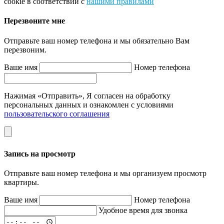
cookie в соответствии с
нашими правилами
Перезвоните мне
Отправьте ваш номер телефона и мы обязательно Вам
перезвоним.
Ваше имя
Номер телефона
Нажимая «Отправить», Я согласен на обработку
персональных данных и ознакомлен с условиями
пользовательского соглашения
Запись на просмотр
Отправьте ваш номер телефона и мы организуем просмотр
квартиры.
Ваше имя
Номер телефона
Удобное время для звонка