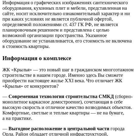
Информация о графических изображениях сантехнического
оборудования, кухонных плит и мебели, представленная на
сайте, носит исключительно ознакомительный характер и ни
при каких условиях не является публичной офертой,
определяемой положениями ст. 437 ГК РФ, не является
планировочным решением и представлена с целью
возможной организации пространства. Указанное
оборудование не устанавливается, его стоимость не включена
в стоимость квартиры.
Информация о комплексе
ЖК «Крылья» — это новый шаг в гражданском многоэтажном
строительстве в нашем городе. Именно здесь Вы сможете
приобрести настоящее жилье XXI века. Что отличает ЖК
«Крылья» от конкурентов?
—
Современная технология строительства СМКД
(сборно-
монолитное каркасное домостроение), сочетающая в себе
высокую скорость и отличное качество возводимых объектов.
Комфортные, светлые и теплые квартиры — не на бумаге,
а на практике.
—
Выгодное расположение в центральной части
города
Орла. Район обладает отличной инфраструктурой,