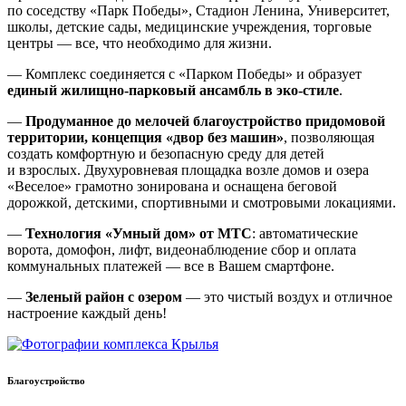
по соседству «Парк Победы», Стадион Ленина, Университет,
школы, детские сады, медицинские учреждения, торговые
центры — все, что необходимо для жизни.
— Комплекс соединяется с «Парком Победы» и образует
единый жилищно-парковый ансамбль в эко-стиле
.
—
Продуманное до мелочей благоустройство придомовой
территории, концепция «двор без машин»
, позволяющая
создать комфортную и безопасную среду для детей
и взрослых. Двухуровневая площадка возле домов и озера
«Веселое» грамотно зонирована и оснащена беговой
дорожкой, детскими, спортивными и смотровыми локациями.
—
Технология «Умный дом» от МТС
: автоматические
ворота, домофон, лифт, видеонаблюдение сбор и оплата
коммунальных платежей — все в Вашем смартфоне.
—
Зеленый район с озером
— это чистый воздух и отличное
настроение каждый день!
Благоустройство