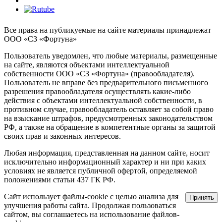
Все права на публикуемые на сайте материалы принадлежат
ООО «СЗ «Фортуна»
Пользователь уведомлен, что любые материалы, размещенные
на сайте, являются объектами интеллектуальной
собственности ООО «СЗ «Фортуна» (правообладателя).
Пользователь не вправе без предварительного письменного
разрешения правообладателя осуществлять какие-либо
действия с объектами интеллектуальной собственности, в
противном случае, правообладатель оставляет за собой право
на взыскание штрафов, предусмотренных законодательством
РФ, а также на обращение в компетентные органы за защитой
своих прав и законных интересов.
Любая информация, представленная на данном сайте, носит
исключительно информационный характер и ни при каких
условиях не является публичной офертой, определяемой
положениями статьи 437 ГК РФ.
Сайт использует файлы-cookie с целью анализа для
Принять
улучшения работы сайта. Продолжая пользоваться
сайтом, вы соглашаетесь на использование файлов-