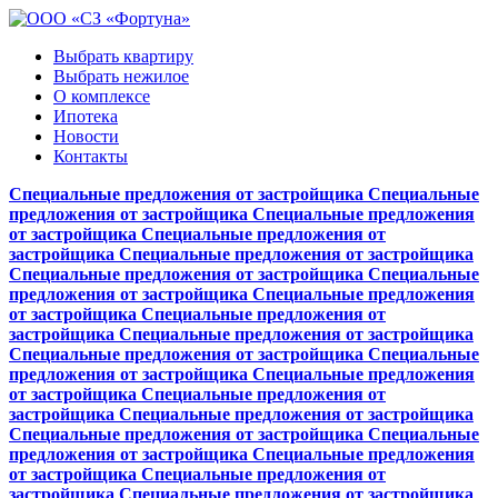
Выбрать квартиру
Выбрать нежилое
О комплексе
Ипотека
Новости
Контакты
Специальные предложения от застройщика
Специальные
предложения от застройщика
Специальные предложения
от застройщика
Специальные предложения от
застройщика
Специальные предложения от застройщика
Специальные предложения от застройщика
Специальные
предложения от застройщика
Специальные предложения
от застройщика
Специальные предложения от
застройщика
Специальные предложения от застройщика
Специальные предложения от застройщика
Специальные
предложения от застройщика
Специальные предложения
от застройщика
Специальные предложения от
застройщика
Специальные предложения от застройщика
Специальные предложения от застройщика
Специальные
предложения от застройщика
Специальные предложения
от застройщика
Специальные предложения от
застройщика
Специальные предложения от застройщика