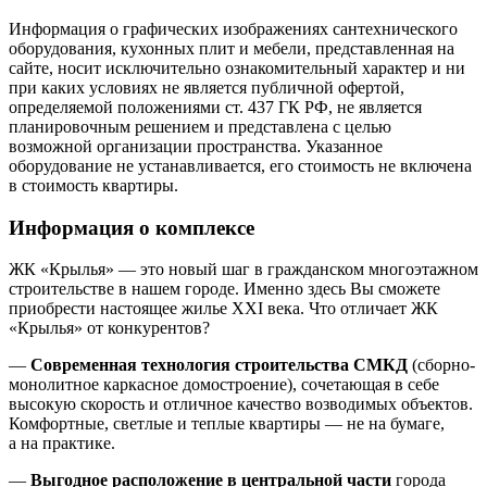
Информация о графических изображениях сантехнического
оборудования, кухонных плит и мебели, представленная на
сайте, носит исключительно ознакомительный характер и ни
при каких условиях не является публичной офертой,
определяемой положениями ст. 437 ГК РФ, не является
планировочным решением и представлена с целью
возможной организации пространства. Указанное
оборудование не устанавливается, его стоимость не включена
в стоимость квартиры.
Информация о комплексе
ЖК «Крылья» — это новый шаг в гражданском многоэтажном
строительстве в нашем городе. Именно здесь Вы сможете
приобрести настоящее жилье XXI века. Что отличает ЖК
«Крылья» от конкурентов?
—
Современная технология строительства СМКД
(сборно-
монолитное каркасное домостроение), сочетающая в себе
высокую скорость и отличное качество возводимых объектов.
Комфортные, светлые и теплые квартиры — не на бумаге,
а на практике.
—
Выгодное расположение в центральной части
города