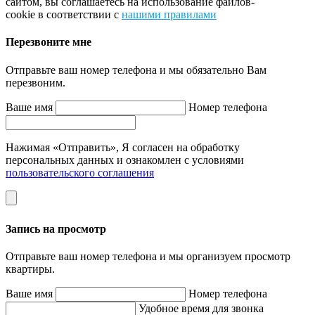
сайтом, вы соглашаетесь на использование файлов-
cookie в соответствии с
нашими правилами
Перезвоните мне
Отправьте ваш номер телефона и мы обязательно Вам
перезвоним.
Ваше имя
Номер телефона
Нажимая «Отправить», Я согласен на обработку
персональных данных и ознакомлен с условиями
пользовательского соглашения
Запись на просмотр
Отправьте ваш номер телефона и мы организуем просмотр
квартиры.
Ваше имя
Номер телефона
Удобное время для звонка